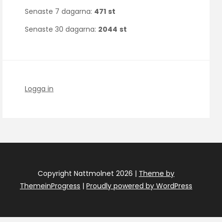
Senaste 7 dagarna:
471
st
Senaste 30 dagarna:
2044
st
Logga in
Copyright Nattmolnet 2026 |
Theme by
ThemeinProgress
|
Proudly powered by WordPress