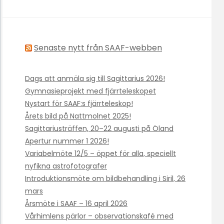
Senaste nytt från SAAF-webben
Dags att anmäla sig till Sagittarius 2026!
Gymnasieprojekt med fjärrteleskopet
Nystart för SAAF:s fjärrteleskop!
Årets bild på Nattmolnet 2025!
Sagittariusträffen, 20–22 augusti på Öland
Apertur nummer 1 2026!
Variabelmöte 12/5 – öppet för alla, speciellt
nyfikna astrofotografer
Introduktionsmöte om bildbehandling i Siril, 26
mars
Årsmöte i SAAF – 16 april 2026
Vårhimlens pärlor – observationskafé med