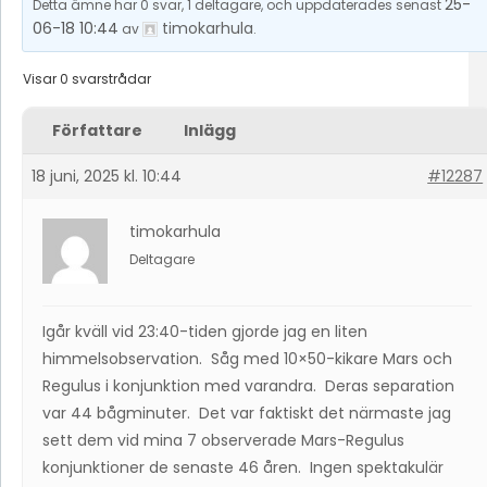
25-
Detta ämne har 0 svar, 1 deltagare, och uppdaterades senast
06-18 10:44
timokarhula
av
.
Visar 0 svarstrådar
Författare
Inlägg
18 juni, 2025 kl. 10:44
#12287
timokarhula
Deltagare
Igår kväll vid 23:40-tiden gjorde jag en liten
himmelsobservation. Såg med 10×50-kikare Mars och
Regulus i konjunktion med varandra. Deras separation
var 44 bågminuter. Det var faktiskt det närmaste jag
sett dem vid mina 7 observerade Mars-Regulus
konjunktioner de senaste 46 åren. Ingen spektakulär