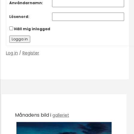
Användarnamn:
Lösenord:
Håll mig inloggad
Logga in
Log in
/
Register
Månadens bild i
galleriet