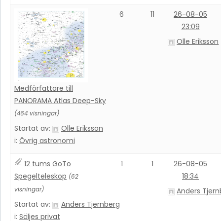
6
11
26-08-05
23:09
Olle Eriksson
Medförfattare till
PANORAMA Atlas Deep-Sky
(464 visningar)
Startat av:
Olle Eriksson
i:
Övrig astronomi
12 tums GoTo
1
1
26-08-05
Spegelteleskop
18:34
(62
visningar)
Anders Tjern
Startat av:
Anders Tjernberg
i:
Säljes privat