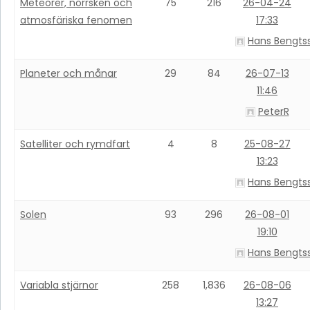
Meteorer, norrsken och
75
216
26-04-24
atmosfäriska fenomen
17:33
Hans Bengts
Planeter och månar
29
84
26-07-13
11:46
PeterR
Satelliter och rymdfart
4
8
25-08-27
13:23
Hans Bengts
Solen
93
296
26-08-01
19:10
Hans Bengts
Variabla stjärnor
258
1,836
26-08-06
13:27