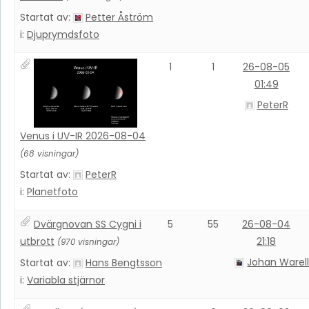
Startat av:
Petter Åström
i:
Djuprymdsfoto
1
1
26-08-05
01:49
PeterR
Venus i UV-IR 2026-08-04
(68 visningar)
Startat av:
PeterR
i:
Planetfoto
Dvärgnovan SS Cygni i
5
55
26-08-04
utbrott
21:18
(970 visningar)
Johan Warel
Startat av:
Hans Bengtsson
i:
Variabla stjärnor