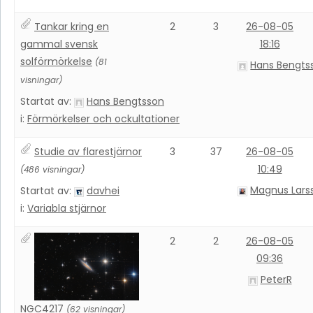
Tankar kring en
2
3
26-08-05
gammal svensk
18:16
solförmörkelse
(81
Hans Bengts
visningar)
Startat av:
Hans Bengtsson
i:
Förmörkelser och ockultationer
Studie av flarestjärnor
3
37
26-08-05
10:49
(486 visningar)
Magnus Lars
Startat av:
davhei
i:
Variabla stjärnor
2
2
26-08-05
09:36
PeterR
NGC4217
(62 visningar)