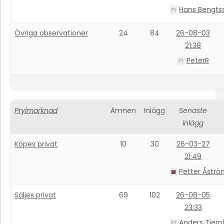
Hans Bengts
Övriga observationer
24
84
26-08-03
21:38
PeterR
Prylmarknad
Ämnen
Inlägg
Senaste
inlägg
Köpes privat
10
30
26-03-27
21:49
Petter Åstr
Säljes privat
69
102
26-08-05
23:33
Anders Tjern