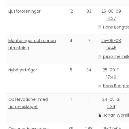
Ljusföroreningar
12
33
25-06-09
14:27
Hans Bengts
Monteringar och annan
4
7
25-09-08
utrustning
14:45
pexo.melin
Nybörjarfrågor
5
34
25-09-11
17:49
Hans Bengts
Observationer med
1
1
24-05-31
fjärrteleskopet
11:34
Johan Warel
Observationsplatser,
39
288
26-07-05