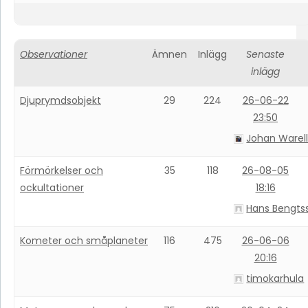
Observationer
Ämnen
Inlägg
Senaste
inlägg
Djuprymdsobjekt
29
224
26-06-22
23:50
Johan Warel
Förmörkelser och
35
118
26-08-05
ockultationer
18:16
Hans Bengts
Kometer och småplaneter
116
475
26-06-06
20:16
timokarhula