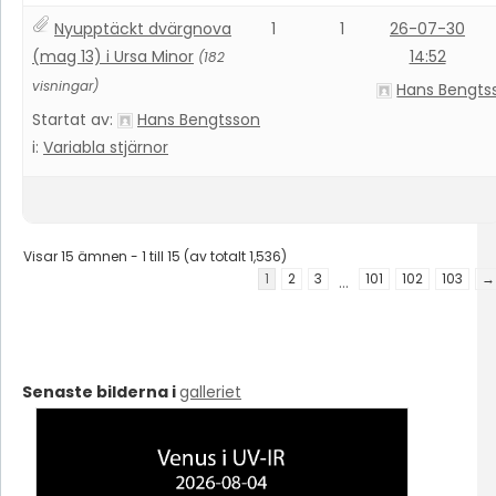
Nyupptäckt dvärgnova
1
1
26-07-30
(mag 13) i Ursa Minor
14:52
(182
visningar)
Hans Bengts
Startat av:
Hans Bengtsson
i:
Variabla stjärnor
Visar 15 ämnen - 1 till 15 (av totalt 1,536)
1
2
3
101
102
103
→
…
Senaste bilderna i
galleriet