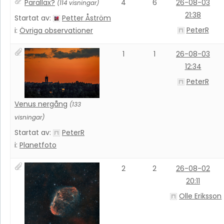
Parallax?
4
6
26-08-03
(114 visningar)
21:38
Startat av:
Petter Åström
PeterR
i:
Övriga observationer
1
1
26-08-03
12:34
PeterR
Venus nergång
(133
visningar)
Startat av:
PeterR
i:
Planetfoto
2
2
26-08-02
20:11
Olle Eriksson