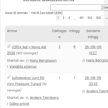
Visar 15 ämnen - 1 till 15 (av totalt 1,536)
1
2
3
101
102
103
→
…
Ämne
Deltagar
Inlägg
Senaste
e
inlägg
V2104 Aql = Nova Aql
2
6
26-08-06
2026
13:27
(422 visningar)
Hans Bengts
Startat av:
Hans Bengtsson
i:
Variabla stjärnor
Solteleskop Lunt 60
1
1
26-08-05
mm Pressure Tuned
23:33
(52
visningar)
Anders Tjern
Startat av:
Anders Tjernberg
i:
Säljes privat