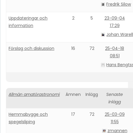
Fredrik Silow
Uppdateringar och
2
5
23-09-04
information
17:29
Johan Warel
Förslag och diskussion
16
72
25-04-18
08:51
Hans Bengts
Allmän amatörastronomi
Ämnen
Inlägg
Senaste
inlägg
Hemmabygge och
17
72
25-03-09
spegelsliping
11:55
zmannen