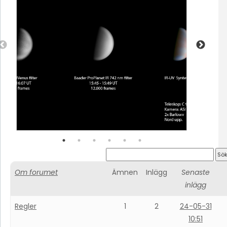
Om forumet
Ämnen
Inlägg
Senaste
inlägg
Regler
1
2
24-05-31
10:51