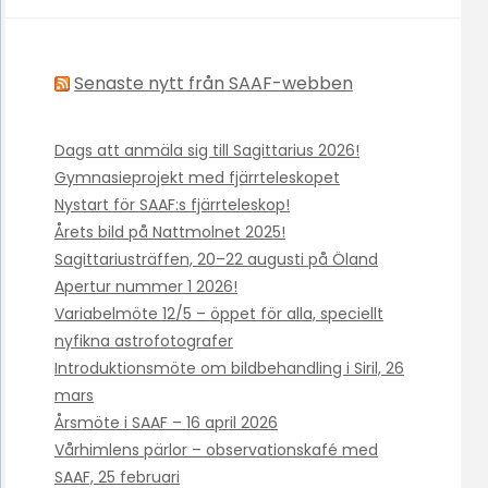
Senaste nytt från SAAF-webben
Dags att anmäla sig till Sagittarius 2026!
Gymnasieprojekt med fjärrteleskopet
Nystart för SAAF:s fjärrteleskop!
Årets bild på Nattmolnet 2025!
Sagittariusträffen, 20–22 augusti på Öland
Apertur nummer 1 2026!
Variabelmöte 12/5 – öppet för alla, speciellt
nyfikna astrofotografer
Introduktionsmöte om bildbehandling i Siril, 26
mars
Årsmöte i SAAF – 16 april 2026
Vårhimlens pärlor – observationskafé med
SAAF, 25 februari