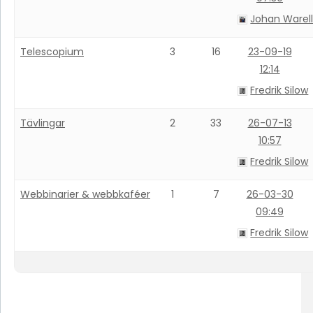
Johan Warel
Telescopium
3
16
23-09-19
12:14
Fredrik Silow
Tävlingar
2
33
26-07-13
10:57
Fredrik Silow
Webbinarier & webbkaféer
1
7
26-03-30
09:49
Fredrik Silow