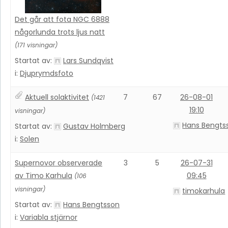
Det går att fota NGC 6888
någorlunda trots ljus natt
(171 visningar)
Startat av:
Lars Sundqvist
i:
Djuprymdsfoto
Aktuell solaktivitet
7
67
26-08-01
(1421
19:10
visningar)
Hans Bengts
Startat av:
Gustav Holmberg
i:
Solen
Supernovor observerade
3
5
26-07-31
av Timo Karhula
09:45
(106
visningar)
timokarhula
Startat av:
Hans Bengtsson
i:
Variabla stjärnor