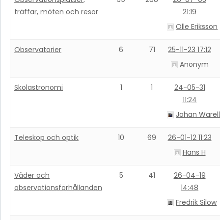
träffar, möten och resor
21:19
Olle Eriksson
Observatorier
6
71
25-11-23 17:12
Anonym
Skolastronomi
1
1
24-05-31
11:24
Johan Warel
Teleskop och optik
10
69
26-01-12 11:23
Hans H
Väder och
5
41
26-04-19
observationsförhållanden
14:48
Fredrik Silow