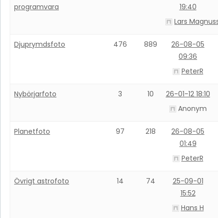
programvara
19:40
Lars Magnus
Djuprymdsfoto
476
889
26-08-05
09:36
PeterR
Nybörjarfoto
3
10
26-01-12 18:10
Anonym
Planetfoto
97
218
26-08-05
01:49
PeterR
Övrigt astrofoto
14
74
25-09-01
15:52
Hans H