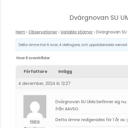
Dvärgnovan SU UM
Hem
›
Observationer
›
Variabla stjärnor
›
Dvärgnovan SU 
Detta ämne har 6 svar, 4 deltagare, och uppdaterades senas
Visar 6 svarstrådar
Författare
Inlägg
4 december, 2024 kl. 12:27
Dvärgnovan SU UMa befinner sig nu 
från AAVSO.
Detta ämne redigerades för 1 år av
Hans