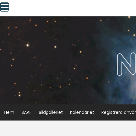
Skip
to
content
Hem
SAAF
Bildgalleriet
Kalendariet
Registrera anvä