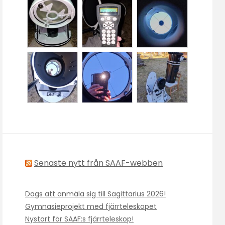
Senaste nytt från SAAF-webben
Dags att anmäla sig till Sagittarius 2026!
Gymnasieprojekt med fjärrteleskopet
Nystart för SAAF:s fjärrteleskop!