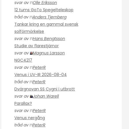
svar av
Olle Eriksson
12 tums GoTo Spegelteleskop
tråd av
Anders Tjernberg
Tankar kring en gammal svensk
solförmörkelse
svar av
Hans Bengtsson
Studie av flarestjärnor
svar av
Magnus Larsson
NGC4217
svar av
PeterR
Venus i UV-IR 2026-08-04
tråd av
PeterR
Dvärgnovan SS Cygni i utbrott
svar av
Johan Warell
Parallax?
svar av
PeterR
Venus nergång
tråd av
PeterR