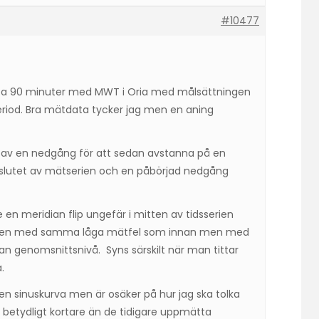
#10477
r ca 90 minuter med MWT i Oria med målsättningen
eriod. Bra mätdata tycker jag men en aning
öljt av en nedgång för att sedan avstanna på en
i slutet av mätserien och en påbörjad nedgång
 en meridian flip ungefär i mitten av tidsserien
ngen med samma låga mätfel som innan men med
nan genomsnittsnivå. Syns särskilt när man tittar
.
n sinuskurva men är osäker på hur jag ska tolka
r betydligt kortare än de tidigare uppmätta