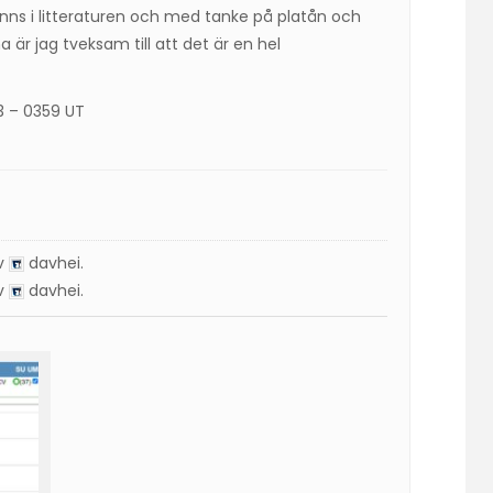
inns i litteraturen och med tanke på platån och
a är jag tveksam till att det är en hel
3 – 0359 UT
av
davhei
.
av
davhei
.