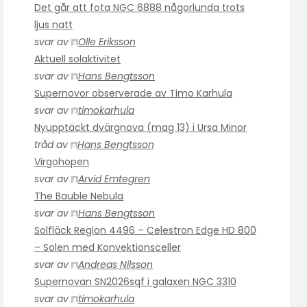
Det går att fota NGC 6888 någorlunda trots
ljus natt
svar av
Olle Eriksson
Aktuell solaktivitet
svar av
Hans Bengtsson
Supernovor observerade av Timo Karhula
svar av
timokarhula
Nyupptäckt dvärgnova (mag 13) i Ursa Minor
tråd av
Hans Bengtsson
Virgohopen
svar av
Arvid Emtegren
The Bauble Nebula
svar av
Hans Bengtsson
Solfläck Region 4496 – Celestron Edge HD 800
– Solen med Konvektionsceller
svar av
Andreas Nilsson
Supernovan SN2026sqf i galaxen NGC 3310
svar av
timokarhula