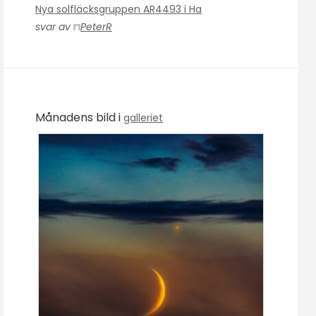
Nya solfläcksgruppen AR4493 i Ha
svar av
PeterR
Månadens bild i
galleriet