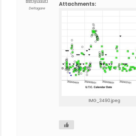
Bengtsson
Attachments:
Deltagare
IMG_3490.jpeg