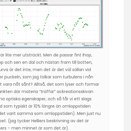
 är lite mer utsträckt. Men de passar fint ihop,
p och sen en dal och nästan fram till botten,
va är det inte, men det är det väl sällan vid
fter puckeln, som jag tolkar som turbulens i nån
t vara nåt sånt? Alltså, det som lyser och formar
unkten där materia “träffar” ackreationsskivan
ina optiska egenskaper, och så får vi ett slags
 som typiskt är 10% längre än omloppstiden
 det varit samma som omloppstiden). Men just nu
et. (jag tycker Helliers beskrivning av det är
ers – men minnet är som det är).