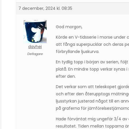
7 december, 2024 kl. 08:35
God morgon,
Körde en V-tidsserie i morse unde
att fånga superpucklar och deras p
davhei
förbryllande ljuskurva.
Deltagare
En tydlig topp i början av serien, f
platå. En mindre topp verkar synas 
efter den.
Det verkar som att teleskopet gjorde
och efter den återupptogs mätni
ljusstyrkan justerad något till en an
på graferna för jämförelsestjärnorna
Hade förväntat mig ungefär 3/4 av e
resultatet. Tiden mellan topparna ä