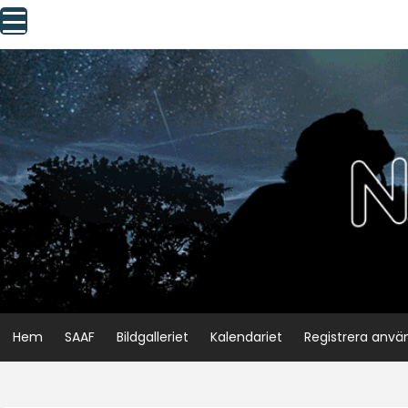
Skip
to
content
Hem
SAAF
Bildgalleriet
Kalendariet
Registrera anvä