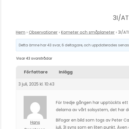
3I/A
Hem
›
Observationer
›
Kometer och småplaneter
›
3I/AT
Detta ämne har 43 svar, 6 deltagare, och uppdaterades sena
Visar 43 svarstrådar
Författare
Inlägg
3 juli, 2025 kl. 10:43
För tredje gången har upptäckts ett
delarna av vårt solsystem, det har döp
Bifogar en bild som togs av Peter C
Hans
juli, 3I syns som en liten punkt. Äv