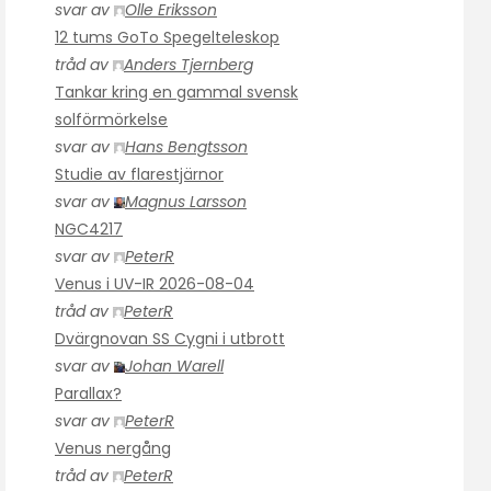
svar av
Olle Eriksson
12 tums GoTo Spegelteleskop
tråd av
Anders Tjernberg
Tankar kring en gammal svensk
solförmörkelse
svar av
Hans Bengtsson
Studie av flarestjärnor
svar av
Magnus Larsson
NGC4217
svar av
PeterR
Venus i UV-IR 2026-08-04
tråd av
PeterR
Dvärgnovan SS Cygni i utbrott
svar av
Johan Warell
Parallax?
svar av
PeterR
Venus nergång
tråd av
PeterR