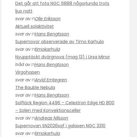
Det går att fota NGC 6888 någorlunda trots
ljus natt
svar av
Olle Eriksson
Aktuell solaktivitet
svar av
Hans Bengtsson
Supernovor observerade av Timo Karhula
svar av
timokarhula
Nyupptäckt dvärgnova (mag 13) i Ursa Minor
tråd av
Hans Bengtsson
Virgohopen
svar av
Arvid Emtegren
The Bauble Nebula
svar av
Hans Bengtsson
Solfläck Region 4496 – Celestron Edge HD 800
– Solen med Konvektionsceller
svar av
Andreas Nilsson
Supernovan SN2026sqf i galaxen NGC 3310
svar av
timokarhula