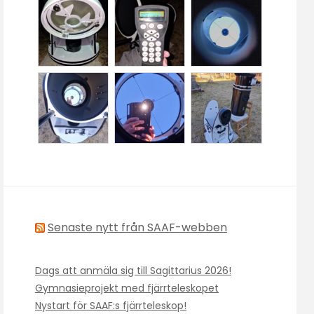
Senaste nytt från SAAF-webben
Dags att anmäla sig till Sagittarius 2026!
Gymnasieprojekt med fjärrteleskopet
Nystart för SAAF:s fjärrteleskop!