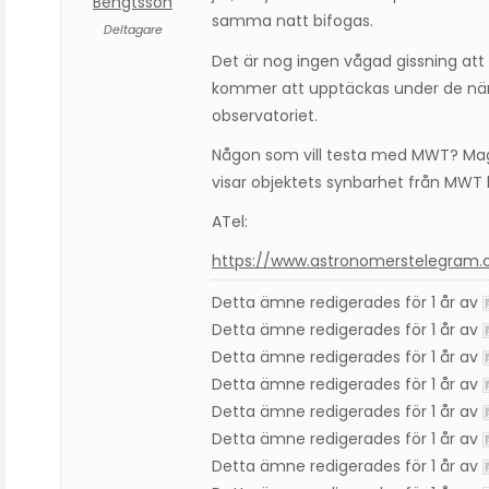
Bengtsson
samma natt bifogas.
Deltagare
Det är nog ingen vågad gissning att å
kommer att upptäckas under de när
observatoriet.
Någon som vill testa med MWT? Magn
visar objektets synbarhet från MWT
ATel:
https://www.astronomerstelegram.
Detta ämne redigerades för 1 år av
Detta ämne redigerades för 1 år av
Detta ämne redigerades för 1 år av
Detta ämne redigerades för 1 år av
Detta ämne redigerades för 1 år av
Detta ämne redigerades för 1 år av
Detta ämne redigerades för 1 år av