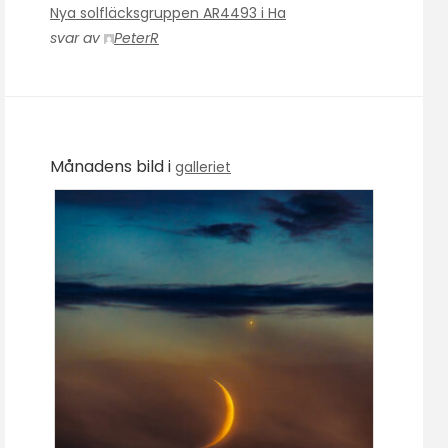
Nya solfläcksgruppen AR4493 i Ha
svar av
PeterR
Månadens bild i
galleriet