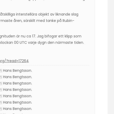
tskilliga interstellära objekt av liknande slag
maste åren, särskilt med tanke på Rubin-
ituden är nu ca 17. Jag bifogar ett klipp som
 klockan 00 UTC varje dygn den närmaste tiden.
org/?read=17264
Hans Bengtsson
.
Hans Bengtsson
.
Hans Bengtsson
.
Hans Bengtsson
.
Hans Bengtsson
.
Hans Bengtsson
.
Hans Bengtsson
.