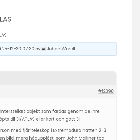
TLAS
LAS
25-12-30 07:30
Johan Warell
st
av
.
#12398
 interstellärt objekt som färdas genom de inre
ts till 3I/ATLAS eller kort och gott 3I.
arson med fjärrteleskop i Extremadura natten 2-3
en en bild, mera högupplöst, som John Maikner tog