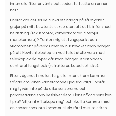
innan alla filter använts och sedan fortsätta en annan
natt.
Undrar om det skulle funka att hänga på så mycket
grejer på mitt Newtonteleskop utan att det blir för sned
belastning (fokusmotor, kamerarotator, filterhjul,
monokamera)? Tänker mig att tyngdpunkt och
vridmoment påverkas mer av hur mycket man hänger
på ett Newtonteleskop än vad fallet skulle vara med
teleskop av de typer där man hänger utrustningen
centrerat längst bak (refraktorer, katadioptriska).
Efter vägandet mellan färg eller monokrom kommer
frågan om vilken kameramodell jag ska välja. Förstår
mig tyvärr inte på de olika sensorerna och
parametrarna som beskriver dem. Finns någon som kan
tipsa? Vill ju inte ”förköpa mig” och skaffa kamera med
en sensor som inte kommer till sin rätt i mitt teleskop.