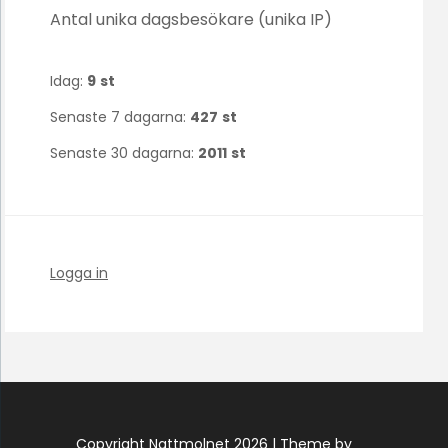
Antal unika dagsbesökare (unika IP)
Idag:
9
st
Senaste 7 dagarna:
427
st
Senaste 30 dagarna:
2011
st
Logga in
Copyright Nattmolnet 2026 |
Theme by