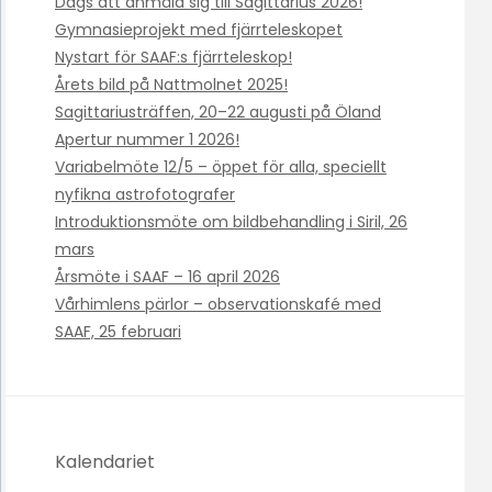
Dags att anmäla sig till Sagittarius 2026!
Gymnasieprojekt med fjärrteleskopet
Nystart för SAAF:s fjärrteleskop!
Årets bild på Nattmolnet 2025!
Sagittariusträffen, 20–22 augusti på Öland
Apertur nummer 1 2026!
Variabelmöte 12/5 – öppet för alla, speciellt
nyfikna astrofotografer
Introduktionsmöte om bildbehandling i Siril, 26
mars
Årsmöte i SAAF – 16 april 2026
Vårhimlens pärlor – observationskafé med
SAAF, 25 februari
Kalendariet