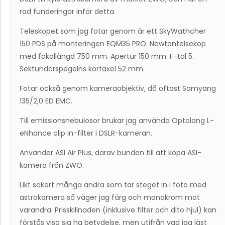
rad funderingar inför detta.
Teleskopet som jag fotar genom är ett SkyWathcher
150 PDS på monteringen EQM35 PRO. Newtontelsekop
med fokallängd 750 mm. Apertur 150 mm. F-tal 5.
Sektundärspegelns kortaxel 52 mm.
Fotar också genom kameraobjektiv, då oftast Samyang
135/2,0 ED EMC.
Till emissionsnebulosor brukar jag använda Optolong L-
eNhance clip in-filter i DSLR-kameran.
Använder ASI Air Plus, därav bunden till att köpa ASI-
kamera från ZWO.
Likt säkert många andra som tar steget in i foto med
astrokamera så väger jag färg och monokrom mot
varandra. Prisskillnaden (inklusive filter och dito hjul) kan
förstås visa sig ha betydelse, men utifrån vad jag läst