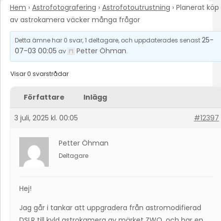
Hem
›
Astrofotografering
›
Astrofotoutrustning
›
Planerat köp
av astrokamera väcker många frågor
25-
Detta ämne har 0 svar, 1 deltagare, och uppdaterades senast
07-03 00:05
Petter Öhman
av
.
Visar 0 svarstrådar
Författare
Inlägg
3 juli, 2025 kl. 00:05
#12397
Petter Öhman
Deltagare
Hej!
Jag går i tankar att uppgradera från astromodifierad
DSLR till kyld astrokamera av märket ZWO, och har en