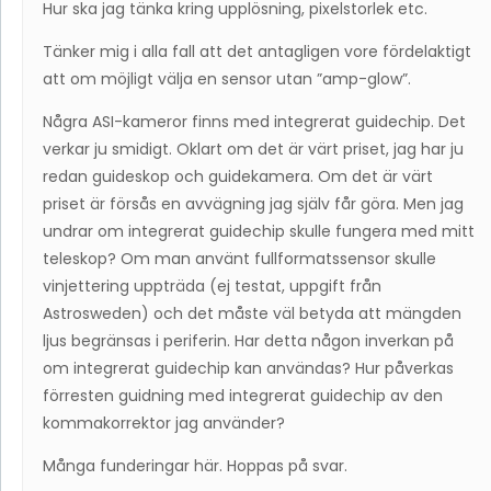
Hur ska jag tänka kring upplösning, pixelstorlek etc.
Tänker mig i alla fall att det antagligen vore fördelaktigt
att om möjligt välja en sensor utan ”amp-glow”.
Några ASI-kameror finns med integrerat guidechip. Det
verkar ju smidigt. Oklart om det är värt priset, jag har ju
redan guideskop och guidekamera. Om det är värt
priset är försås en avvägning jag själv får göra. Men jag
undrar om integrerat guidechip skulle fungera med mitt
teleskop? Om man använt fullformatssensor skulle
vinjettering uppträda (ej testat, uppgift från
Astrosweden) och det måste väl betyda att mängden
ljus begränsas i periferin. Har detta någon inverkan på
om integrerat guidechip kan användas? Hur påverkas
förresten guidning med integrerat guidechip av den
kommakorrektor jag använder?
Många funderingar här. Hoppas på svar.