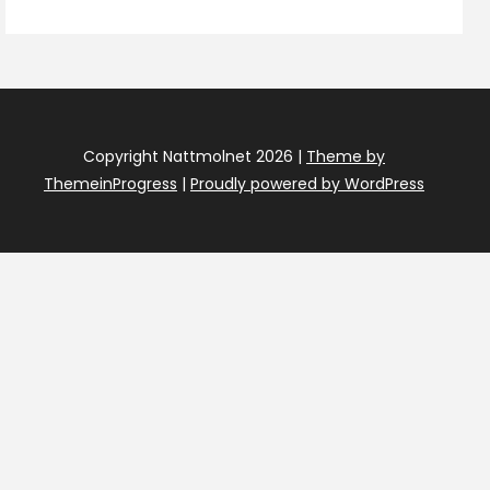
Copyright Nattmolnet 2026 |
Theme by
ThemeinProgress
|
Proudly powered by WordPress