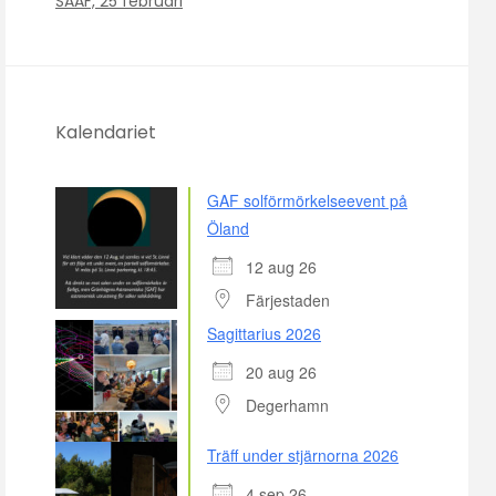
SAAF, 25 februari
Kalendariet
GAF solförmörkelseevent på
Öland
12 aug 26
Färjestaden
Sagittarius 2026
20 aug 26
Degerhamn
Träff under stjärnorna 2026
4 sep 26