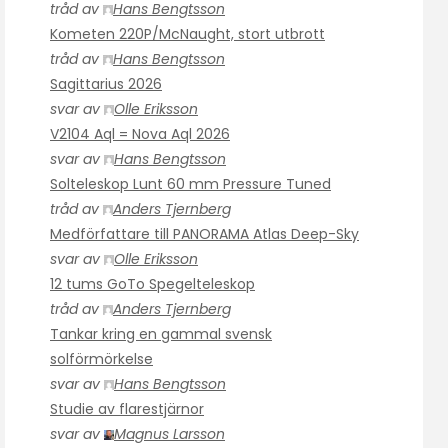
tråd av
Hans Bengtsson
Kometen 220P/McNaught, stort utbrott
tråd av
Hans Bengtsson
Sagittarius 2026
svar av
Olle Eriksson
V2104 Aql = Nova Aql 2026
svar av
Hans Bengtsson
Solteleskop Lunt 60 mm Pressure Tuned
tråd av
Anders Tjernberg
Medförfattare till PANORAMA Atlas Deep-Sky
svar av
Olle Eriksson
12 tums GoTo Spegelteleskop
tråd av
Anders Tjernberg
Tankar kring en gammal svensk
solförmörkelse
svar av
Hans Bengtsson
Studie av flarestjärnor
svar av
Magnus Larsson