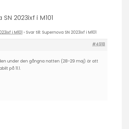
a SN 2023ixf i M101
23ixf i M101
›
Svar till: Supernova SN 2023ixf i M101
#4918
n under den gångna natten (28-29 maj) är att
ilt på 11.1.