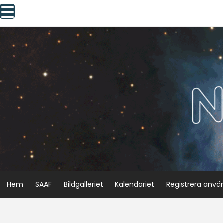
Skip
to
content
Hem
SAAF
Bildgalleriet
Kalendariet
Registrera anvä