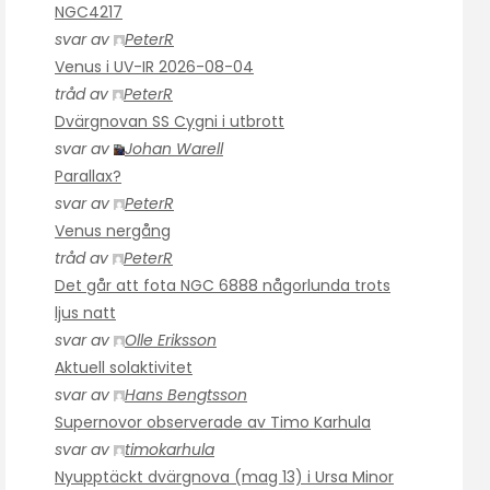
NGC4217
svar av
PeterR
Venus i UV-IR 2026-08-04
tråd av
PeterR
Dvärgnovan SS Cygni i utbrott
svar av
Johan Warell
Parallax?
svar av
PeterR
Venus nergång
tråd av
PeterR
Det går att fota NGC 6888 någorlunda trots
ljus natt
svar av
Olle Eriksson
Aktuell solaktivitet
svar av
Hans Bengtsson
Supernovor observerade av Timo Karhula
svar av
timokarhula
Nyupptäckt dvärgnova (mag 13) i Ursa Minor