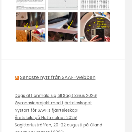
Senaste nytt från SAAF-webben
Dags att anmäla sig till Sagittarius 2026!
Gymnasieprojekt med fjärrteleskopet
Nystart för SAAF:s fjärrteleskop!
Årets bild på Nattmolnet 2025!
Sagittariusträffen, 20–22 augusti på Öland