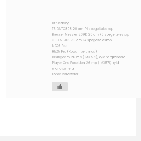
Utrustning
TS ONTC808 20 cm F4 spegelteleskop
Bresser Messier 209D 20 cm F6 spegelteleskop
GSO N-305 30 cm F4 spegelteleskop
NEQ6 Pro
HEQ5 Pro (Rowan belt mod)
Risingcam 26 mp (IMX 571), kyld färgkamera.
Player One Poseidon 26 mp (IMX571) kyld
monokamera
Komakorrektorer