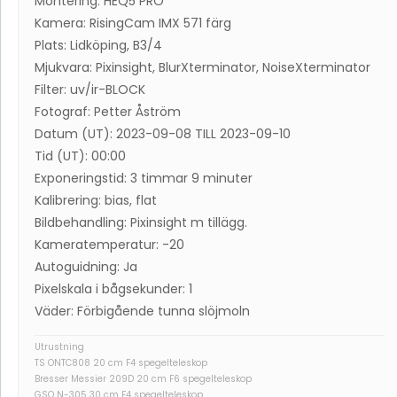
Montering: HEQ5 PRO
Kamera: RisingCam IMX 571 färg
Plats: Lidköping, B3/4
Mjukvara: Pixinsight, BlurXterminator, NoiseXterminator
Filter: uv/ir-BLOCK
Fotograf: Petter Åström
Datum (UT): 2023-09-08 TILL 2023-09-10
Tid (UT): 00:00
Exponeringstid: 3 timmar 9 minuter
Kalibrering: bias, flat
Bildbehandling: Pixinsight m tillägg.
Kameratemperatur: -20
Autoguidning: Ja
Pixelskala i bågsekunder: 1
Väder: Förbigående tunna slöjmoln
Utrustning
TS ONTC808 20 cm F4 spegelteleskop
Bresser Messier 209D 20 cm F6 spegelteleskop
GSO N-305 30 cm F4 spegelteleskop