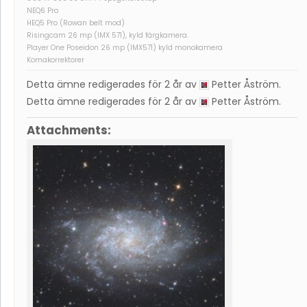
NEQ6 Pro
HEQ5 Pro (Rowan belt mod)
Risingcam 26 mp (IMX 571), kyld färgkamera.
Player One Poseidon 26 mp (IMX571) kyld monokamera
Komakorrektorer
Detta ämne redigerades för 2 år av
Petter Åström
.
Detta ämne redigerades för 2 år av
Petter Åström
.
Attachments: