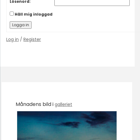
Lösenord:
Håll mig inloggad
Logga in
Log in
/
Register
Månadens bild i
galleriet