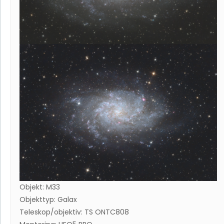
Objekt: M33
Objekttyp: Galax
Teleskop/objektiv: TS ONTC808