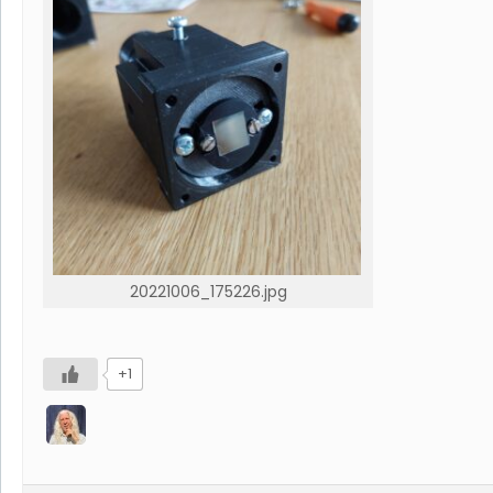
20221006_175226.jpg
+1