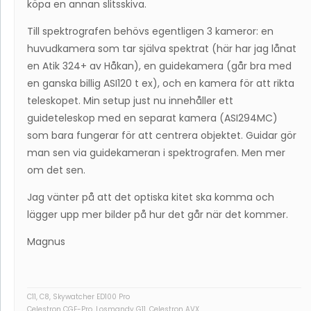
köpa en annan slitsskiva.
Till spektrografen behövs egentligen 3 kameror: en
huvudkamera som tar själva spektrat (här har jag lånat
en Atik 324+ av Håkan), en guidekamera (går bra med
en ganska billig ASI120 t ex), och en kamera för att rikta
teleskopet. Min setup just nu innehåller ett
guideteleskop med en separat kamera (ASI294MC)
som bara fungerar för att centrera objektet. Guidar gör
man sen via guidekameran i spektrografen. Men mer
om det sen.
Jag vänter på att det optiska kitet ska komma och
lägger upp mer bilder på hur det går när det kommer.
Magnus
C11, C8, Skywatcher ED100 Pro
Celestron CGE-Pro, Losmandy G11, Celestron AVX