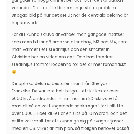
gängade så noggrannhet behövs. Och de ska passa i
varandra. Det tog lite tid men inga större problem.
BIfogad bild på hur det ser ut när de centrala delarna är
hopskruvade.
För att kunna skruva använder man gängade insatser
som man hittar på amazon eller ebay, M3 och M4, som
man värmer i ett stearinljus och sen smälter in.
Christian har en video om det. Och han föredrar
stearinljus framför lödpenna för det är mer romantiskt
De optiska delarna beställer man från Shelyak i
Frankrike. De var inte helt billiga – ett kit kostar över
5000 kr. Å andra sidan – har man en 3D-skrivare får
man alltså en väl fungerande spektrograf för i allt lite
över 5000…. I det kit-et är en slits på 10 micron, och det
är lite väl smalt för att kunna ge sig på svaga stjärnor
med en C8, vilket är min plan, så troligen behöver också