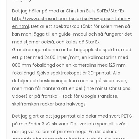
Det jag håller på med är Christian Buils Sol’Ex/Star’Ex:
http://www.astrosurf.com/solex/sol-ex-presentation-
en.html
. Det är ett spektroskop tänkt för solen men så
kan man lägga till en guide-modul och så fungerar det
med stjärnor också, och kallas då Star’Ex.
Grundkonfigurationen är för högupplösta spektra, med
ett gitter med 2400 linjer /mm, en kollimatorlins med
800 mm fokallängd och en kameralins med 125 mm
fokallängd. Själva spektroskopet är 3D-printat. Alla
detaljer och beskrivningar kan man se på sidan ovan,
men man får hantera att en del (inte minst Christians
vidoer) är på franska – tack för Google translate,
skolfranskan räcker bara halvvägs.
Det jag gjort är att jag printat alla delar med svart PETG
på min Ender 3 v2 skrivare. Det var inte speciellt svårt
när jag väl kalibrerat printern noga. En del delar är