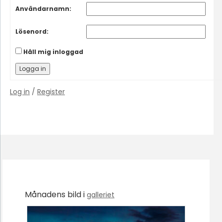
Användarnamn:
Lösenord:
Håll mig inloggad
Logga in
Log in
/
Register
Månadens bild i
galleriet