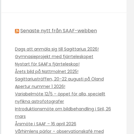
Senaste nytt från SAAF-webben
Dags att anmäla sig till Sagittarius 2026!
Gymnasieprojekt med fjärrteleskopet
Nystart för SAAF:s fjärrteleskop!
Årets bild på Nattmolnet 2025!
Sagittariusträffen, 20–22 augusti på Öland
Apertur nummer 1 2026!
Variabelmöte 12/5 – öppet för alla, speciellt
nyfikna astrofotografer
Introduktionsmöte om bildbehandling i Siril, 26
mars
Årsmöte i SAAF – 16 april 2026
Vårhimlens pärlor – observationskafé med