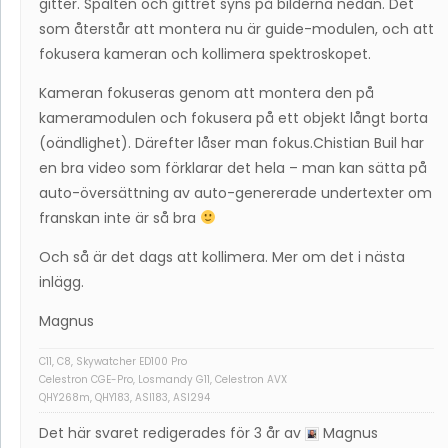
gitter. Spalten och gittret syns på bilderna nedan. Det
som återstår att montera nu är guide-modulen, och att
fokusera kameran och kollimera spektroskopet.
Kameran fokuseras genom att montera den på
kameramodulen och fokusera på ett objekt långt borta
(oändlighet). Därefter låser man fokus.Chistian Buil har
en bra video som förklarar det hela – man kan sätta på
auto-översättning av auto-genererade undertexter om
franskan inte är så bra
Och så är det dags att kollimera. Mer om det i nästa
inlägg.
Magnus
C11, C8, Skywatcher ED100 Pro
Celestron CGE-Pro, Losmandy G11, Celestron AVX
QHY268m, QHY183, ASI183, ASI294
Det här svaret redigerades för 3 år av
Magnus