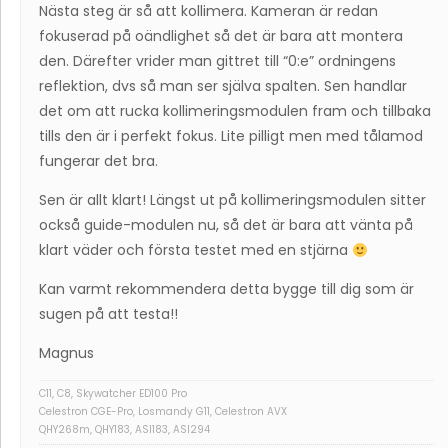
Nästa steg är så att kollimera. Kameran är redan
fokuserad på oändlighet så det är bara att montera
den. Därefter vrider man gittret till “0:e” ordningens
reflektion, dvs så man ser själva spalten. Sen handlar
det om att rucka kollimeringsmodulen fram och tillbaka
tills den är i perfekt fokus. Lite pilligt men med tålamod
fungerar det bra.
Sen är allt klart! Längst ut på kollimeringsmodulen sitter
också guide-modulen nu, så det är bara att vänta på
klart väder och första testet med en stjärna
Kan varmt rekommendera detta bygge till dig som är
sugen på att testa!!
Magnus
C11, C8, Skywatcher ED100 Pro
Celestron CGE-Pro, Losmandy G11, Celestron AVX
QHY268m, QHY183, ASI183, ASI294