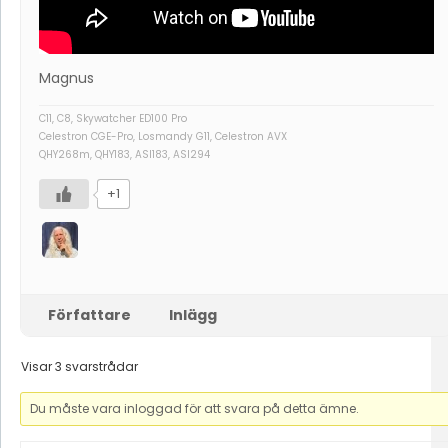
Magnus
C11, C8, Skywatcher ED100 Pro
Celestron CGE-Pro, Losmandy G11, Celestron AVX
QHY268m, QHY183, ASI183, ASI294
+1
Författare
Inlägg
Visar 3 svarstrådar
Du måste vara inloggad för att svara på detta ämne.