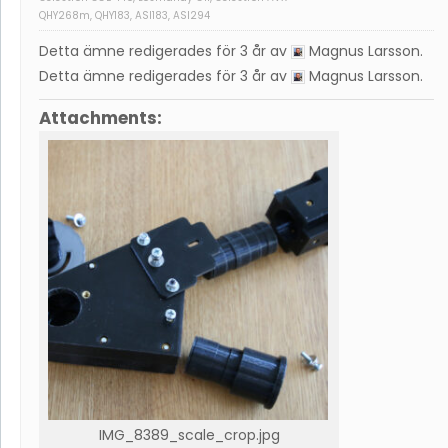
QHY268m, QHY183, ASI183, ASI294
Detta ämne redigerades för 3 år av
Magnus Larsson
.
Detta ämne redigerades för 3 år av
Magnus Larsson
.
Attachments:
IMG_8389_scale_crop.jpg