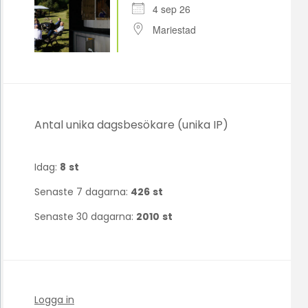
4 sep 26
Mariestad
Antal unika dagsbesökare (unika IP)
Idag:
8
st
Senaste 7 dagarna:
426
st
Senaste 30 dagarna:
2010
st
Logga in