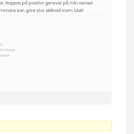
gar. Hoppas på positivt gensvar på min senast
sammans kan göra stor skillnad inom SAAF.
00
750 Photon
Carbon