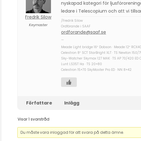
nyskapad kategori för ljusförorenin
ledare i Telescopium och att vi till
Fredrik Silow
/Fredrik Silow
Keymaster
Ordförande i SAAF
ordforande@saaf.se
—
Meade Light bridge 16″ Dobson · Meade 12″ RCX4
Celestron 8″ SCT StarBright XLT · TS Newton 150/
Sky-Watcher Skymax 127 MAK · TS AP 70/420 ED 
Lunt LS35T Ha · TS 20×80
Celestron 15×70 SkyMaster Pro ED · NN 8×42
Författare
Inlägg
Visar 1 svarstråd
Du måste vara inloggad för att svara på detta ämne.