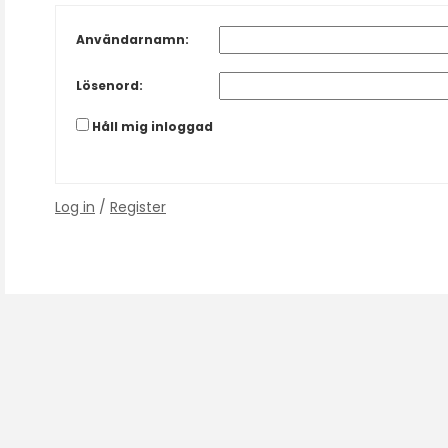
Användarnamn:
Lösenord:
Håll mig inloggad
Log in
/
Register