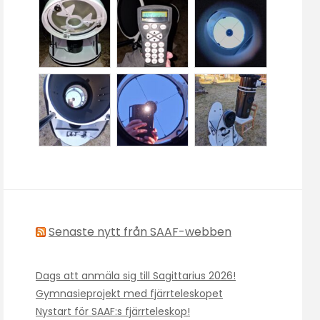
Senaste nytt från SAAF-webben
Dags att anmäla sig till Sagittarius 2026!
Gymnasieprojekt med fjärrteleskopet
Nystart för SAAF:s fjärrteleskop!