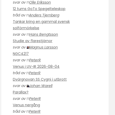
svar av
Olle Eriksson
12 tums GoTo Spegelteleskop
tråd av
Anders Tjernberg
Tankar kring en gammal svensk
solförmörkelse
svar av
Hans Bengtsson
Studie av flarestjärnor
svar av
Magnus Larsson
NGC4217
svar av
PeterR
Venus i UV-IR 2026-08-04
tråd av
PeterR
Dvärgnovan SS Cygni i utbrott
svar av
Johan Warell
Parallax?
svar av
PeterR
Venus nergång
tråd av
PeterR