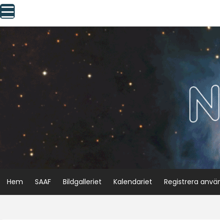
Skip
to
content
Hem
SAAF
Bildgalleriet
Kalendariet
Registrera anvä