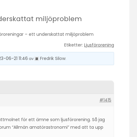
nderskattat miljöproblem
föroreningar – ett underskattat miljöproblem
Etiketter:
Ljusförorening
23-06-21 11:46
Fredrik Silow
av
.
#1415
Nattmolnet för ett ämne som ljusförorening. Så jag
a forum “Allmän amatörastronomi” med att ta upp