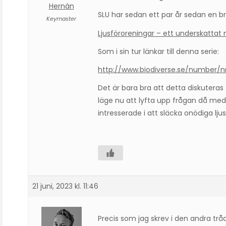
Hernán
SLU har sedan ett par år sedan en br
Keymaster
Ljusföroreningar – ett underskattat
Som i sin tur länkar till denna serie:
http://www.biodiverse.se/number/n
Det är bara bra att detta diskuteras 
läge nu att lyfta upp frågan då me
intresserade i att släcka onödiga lju
21 juni, 2023 kl. 11:46
Precis som jag skrev i den andra tråd