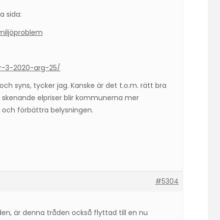
a sida:
 miljöproblem
r-3-2020-arg-25/
och syns, tycker jag. Kanske är det t.o.m. rätt bra
d skenande elpriser blir kommunerna mer
s och förbättra belysningen.
#5304
en, är denna tråden också flyttad till en nu