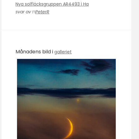
Nya solfläcksgruppen AR4493 i Ha
svar av
PeterR
Månadens bild i
galleriet