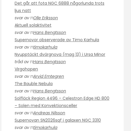
Det går att fota NGC 6888 någorlunda trots
ljus natt
svar av
Olle Eriksson
Aktuell solaktivitet
svar av
Hans Bengtsson
Supernovor observerade av Timo Karhula
svar av
timokarhula
Nyupptäckt dvärgnova (mag 13) i Ursa Minor
tråd av
Hans Bengtsson
Virgohopen
svar av
Arvid Emtegren
The Bauble Nebula
svar av
Hans Bengtsson
Solfläck Region 4496 – Celestron Edge HD 800
– Solen med Konvektionsceller
svar av
Andreas Nilsson
Supernovan SN2026sqf i galaxen NGC 3310
svar av
timokarhula