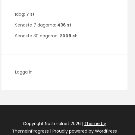
Idag:
7
st
Senaste 7 dagarna:
436
st
Senaste 30 dagarna:
2009
st
Logga in
Copyright Nattmolnet 2026 |
Theme by
ThemeinProgress
|
Proudly powered by WordPress