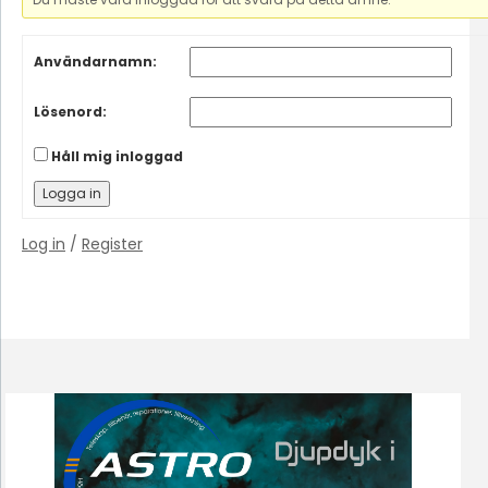
Användarnamn:
Lösenord:
Håll mig inloggad
Logga in
Log in
/
Register