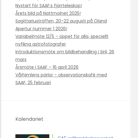
Nystart för SAAF:s fjärrteleskop!
Årets bild på Nattmolnet 2025!
Sagittariusträffen, 20–22 augusti på Öland
Apertur nummer 1 2026!
Variabelmöte 12/5 – öppet för alla, speciellt
nyfikna astrofotografer
Introduktionsmöte om bildbehandling i Siril, 26
mars
Årsmöte i SAAF – 16 april 2026
Vårhimlens pärlor – observationskafé med
SAAF, 25 februari
Kalendariet
GAF solförmörkelseevent på