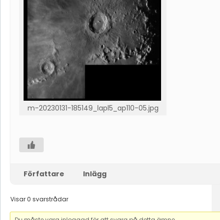
m-20230131-185149_lapl5_ap110-05.jpg
Författare
Inlägg
Visar 0 svarstrådar
Du måste vara inloggad för att svara på detta ämne.