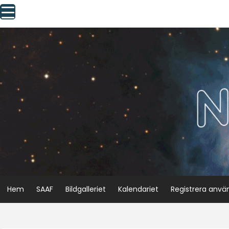
Skip
to
content
Hem
SAAF
Bildgalleriet
Kalendariet
Registrera anvä