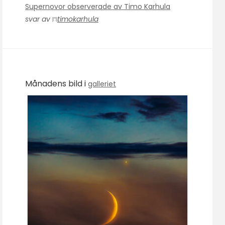
Supernovor observerade av Timo Karhula
svar av
timokarhula
Månadens bild i
galleriet