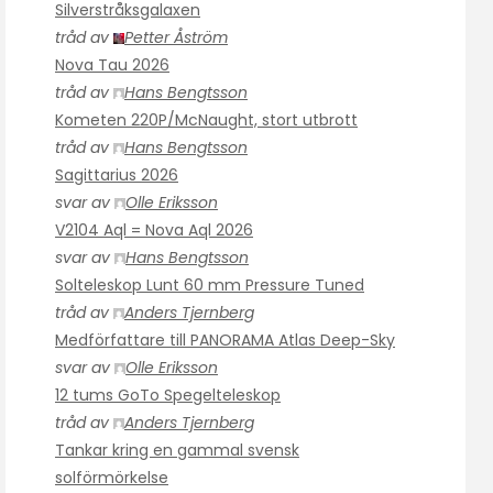
Silverstråksgalaxen
tråd av
Petter Åström
Nova Tau 2026
tråd av
Hans Bengtsson
Kometen 220P/McNaught, stort utbrott
tråd av
Hans Bengtsson
Sagittarius 2026
svar av
Olle Eriksson
V2104 Aql = Nova Aql 2026
svar av
Hans Bengtsson
Solteleskop Lunt 60 mm Pressure Tuned
tråd av
Anders Tjernberg
Medförfattare till PANORAMA Atlas Deep-Sky
svar av
Olle Eriksson
12 tums GoTo Spegelteleskop
tråd av
Anders Tjernberg
Tankar kring en gammal svensk
solförmörkelse