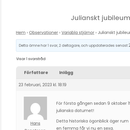
Julianskt jubileum
Hem
›
Observationer
›
Variabla stjärnor
›
Julianskt jubile
Detta ämne har 1 svar, 2 deltagare, och uppdaterades senast
Visar 1 svarstråd
Författare
Inlägg
23 februari, 2023 kl. 18:19
För första gången sedan 9 oktober 19
julianska datumet!
Detta historiska ögonblick äger rum d
Hans
en femma får vi nu en sexa.