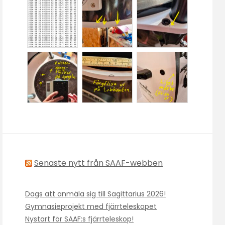
Senaste nytt från SAAF-webben
Dags att anmäla sig till Sagittarius 2026!
Gymnasieprojekt med fjärrteleskopet
Nystart för SAAF:s fjärrteleskop!