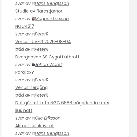
svar av
Hans Bengtsson
Studie av flarestjärnor
svar av
Magnus Larsson
NGC4217
svar av
PeterR
Venus i UV-IR 2026-08-04
tråd av
PeterR
Dvärgnovan SS Cygni i utbrott
svar av
Johan Warell
Parallax?
svar av
PeterR
Venus nergång
tråd av
PeterR
Det går att fota NGC 6888 någorlunda trots
ljus natt
svar av
Olle Eriksson
Aktuell solaktivitet
svar av
Hans Bengtsson