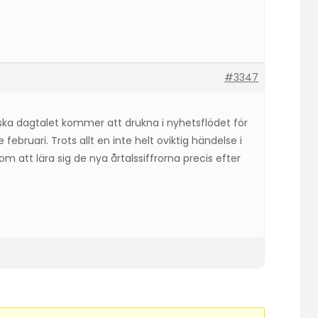
#3347
anska dagtalet kommer att drukna i nyhetsflödet för
bruari. Trots allt en inte helt oviktig händelse i
om att lära sig de nya årtalssiffrorna precis efter