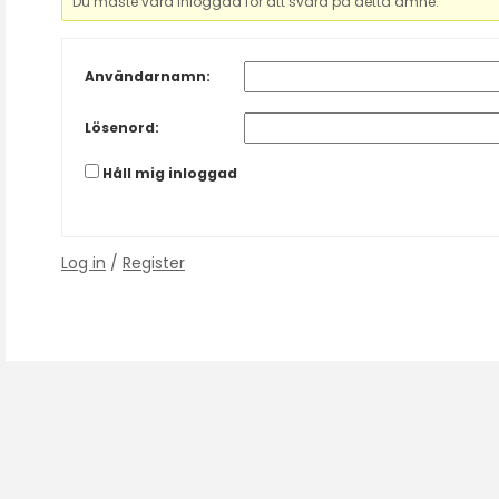
Du måste vara inloggad för att svara på detta ämne.
Användarnamn:
Lösenord:
Håll mig inloggad
Log in
/
Register