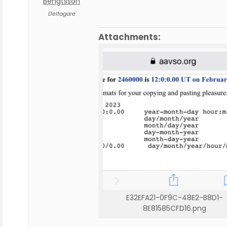
Bengtsson
Deltagare
Attachments:
E32EFA21-0F9C-48E2-B8D1-
8E81585CFD16.png