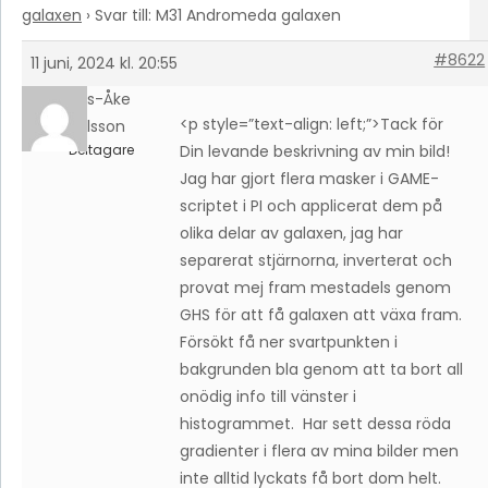
galaxen
›
Svar till: M31 Andromeda galaxen
#8622
11 juni, 2024 kl. 20:55
Hans-Åke
<p style=”text-align: left;”>Tack för
Karlsson
Deltagare
Din levande beskrivning av min bild!
Jag har gjort flera masker i GAME-
scriptet i PI och applicerat dem på
olika delar av galaxen, jag har
separerat stjärnorna, inverterat och
provat mej fram mestadels genom
GHS för att få galaxen att växa fram.
Försökt få ner svartpunkten i
bakgrunden bla genom att ta bort all
onödig info till vänster i
histogrammet. Har sett dessa röda
gradienter i flera av mina bilder men
inte alltid lyckats få bort dom helt.