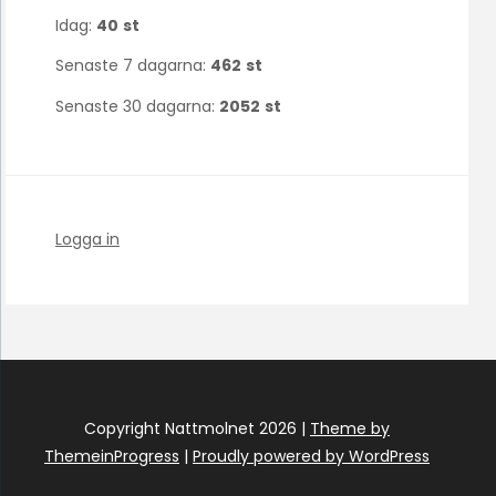
Idag:
40
st
Senaste 7 dagarna:
462
st
Senaste 30 dagarna:
2052
st
Logga in
Copyright Nattmolnet 2026 |
Theme by
ThemeinProgress
|
Proudly powered by WordPress