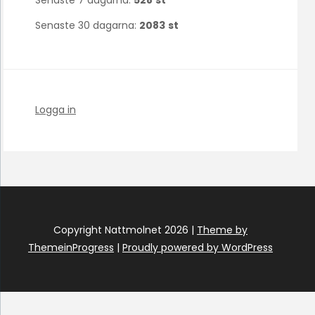
Senaste 30 dagarna:
2083
st
Logga in
Copyright Nattmolnet 2026 |
Theme by
ThemeinProgress
|
Proudly powered by WordPress