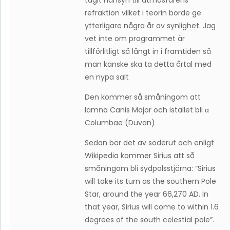
tagit hänsyn till atmosfärens
refraktion vilket i teorin borde ge
ytterligare några år av synlighet. Jag
vet inte om programmet är
tillförlitligt så långt in i framtiden så
man kanske ska ta detta årtal med
en nypa salt
Den kommer så småningom att
lämna Canis Major och istället bli α
Columbae (Duvan)
Sedan bär det av söderut och enligt
Wikipedia kommer Sirius att så
småningom bli sydpolsstjärna: “Sirius
will take its turn as the southern Pole
Star, around the year 66,270 AD. In
that year, Sirius will come to within 1.6
degrees of the south celestial pole”.