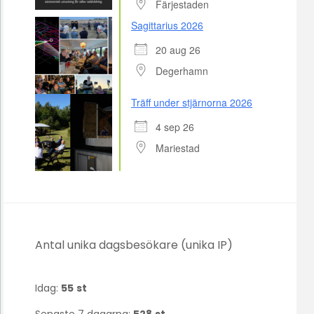
Färjestaden
Sagittarius 2026
20 aug 26
Degerhamn
Träff under stjärnorna 2026
4 sep 26
Mariestad
Antal unika dagsbesökare (unika IP)
Idag:
55
st
Senaste 7 dagarna:
528
st