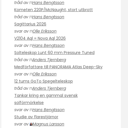
tråd av
Hans Bengtsson
Kometen 220P/McNaught, stort utbrott
tråd av
Hans Bengtsson
Sagittarius 2026
svar av
Olle Eriksson
V2104 Aql = Nova Aql 2026
svar av
Hans Bengtsson
Solteleskop Lunt 60 mm Pressure Tuned
tråd av
Anders Tjernberg
Medförfattare till PANORAMA Atlas Deep-Sky
svar av
Olle Eriksson
12 tums GoTo Spegelteleskop
tråd av
Anders Tjernberg
Tankar kring en gammal svensk
solförmörkelse
svar av
Hans Bengtsson
Studie av flarestjärnor
svar av
Magnus Larsson