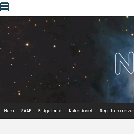
Skip
to
content
Hem
SAAF
Bildgalleriet
Kalendariet
Registrera anvä