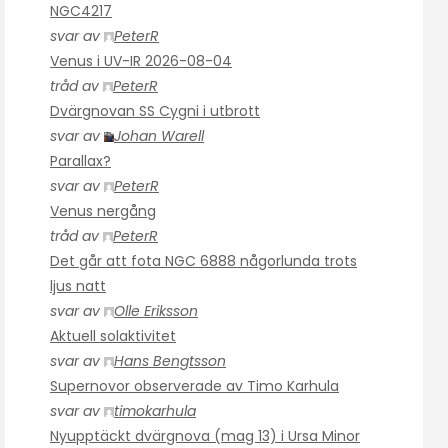
NGC4217
svar av
PeterR
Venus i UV-IR 2026-08-04
tråd av
PeterR
Dvärgnovan SS Cygni i utbrott
svar av
Johan Warell
Parallax?
svar av
PeterR
Venus nergång
tråd av
PeterR
Det går att fota NGC 6888 någorlunda trots
ljus natt
svar av
Olle Eriksson
Aktuell solaktivitet
svar av
Hans Bengtsson
Supernovor observerade av Timo Karhula
svar av
timokarhula
Nyupptäckt dvärgnova (mag 13) i Ursa Minor