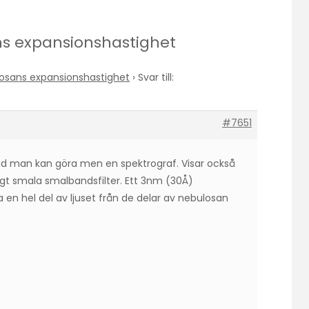
ans expansionshastighet
osans expansionshastighet
›
Svar till:
#7651
ad man kan göra men en spektrograf. Visar också
tigt smala smalbandsfilter. Ett 3nm (30Å)
n hel del av ljuset från de delar av nebulosan