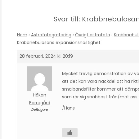
Svar till: Krabbnebulos
Hem
›
Astrofotografering
›
Övrigt astrofoto
›
Krabbnebul
Krabbnebulosans expansionshastighet
28 februari, 2024 kl. 20:19
Mycket trevlig demonstration av v
att det kan vara nackdel att ha rik
smalbandsfilter kommer att dämpa e
Håkan
som rör sig snabbast från/mot oss.
Barregård
/Hans
Deltagare