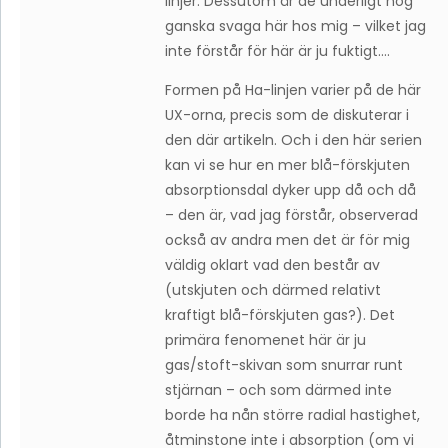
linjer. Dessutom är de underligt nog
ganska svaga här hos mig – vilket jag
inte förstår för här är ju fuktigt….
Formen på Ha-linjen varier på de här
UX-orna, precis som de diskuterar i
den där artikeln. Och i den här serien
kan vi se hur en mer blå-förskjuten
absorptionsdal dyker upp då och då
– den är, vad jag förstår, observerad
också av andra men det är för mig
väldig oklart vad den består av
(utskjuten och därmed relativt
kraftigt blå-förskjuten gas?). Det
primära fenomenet här är ju
gas/stoft-skivan som snurrar runt
stjärnan – och som därmed inte
borde ha nån större radial hastighet,
åtminstone inte i absorption (om vi