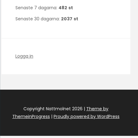
Senaste 7 dagarna:
482
st
Senaste 30 dagarna:
2037
st
Logga in
Copyright Nattmolnet 2026 |
Theme by
ThemeinProgress
|
Proudly powered by WordPress