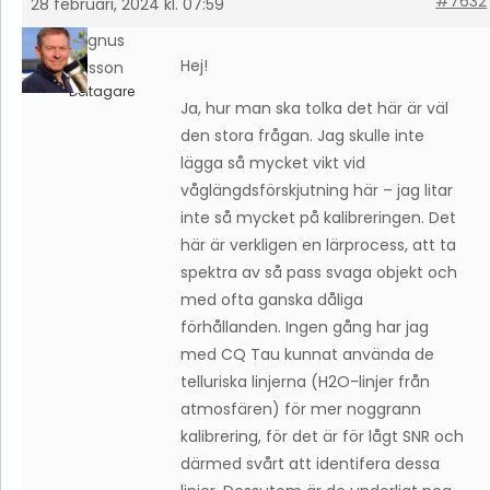
#7632
28 februari, 2024 kl. 07:59
Magnus
Hej!
Larsson
Deltagare
Ja, hur man ska tolka det här är väl
den stora frågan. Jag skulle inte
lägga så mycket vikt vid
våglängdsförskjutning här – jag litar
inte så mycket på kalibreringen. Det
här är verkligen en lärprocess, att ta
spektra av så pass svaga objekt och
med ofta ganska dåliga
förhållanden. Ingen gång har jag
med CQ Tau kunnat använda de
telluriska linjerna (H2O-linjer från
atmosfären) för mer noggrann
kalibrering, för det är för lågt SNR och
därmed svårt att identifera dessa