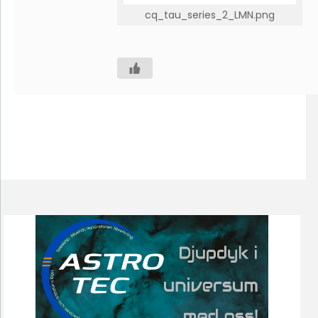
cq_tau_series_2_LMN.png