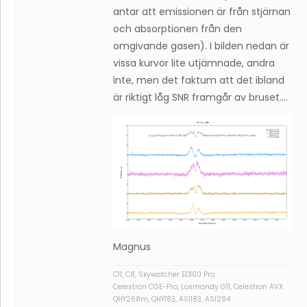
antar att emissionen är från stjärnan
och absorptionen från den
omgivande gasen). I bilden nedan är
vissa kurvor lite utjämnade, andra
inte, men det faktum att det ibland
är riktigt låg SNR framgår av bruset….
Magnus
C11, C8, Skywatcher ED100 Pro
Celestron CGE-Pro, Losmandy G11, Celestron AVX
QHY268m, QHY183, ASI183, ASI294