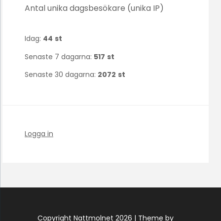
Antal unika dagsbesökare (unika IP)
Idag:
44
st
Senaste 7 dagarna:
517
st
Senaste 30 dagarna:
2072
st
Logga in
Copyright Nattmolnet 2026 |
Theme by