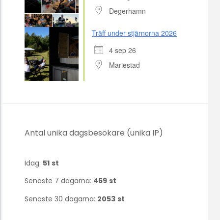
Degerhamn
Träff under stjärnorna 2026
4 sep 26
Mariestad
Antal unika dagsbesökare (unika IP)
Idag:
51
st
Senaste 7 dagarna:
469
st
Senaste 30 dagarna:
2053
st