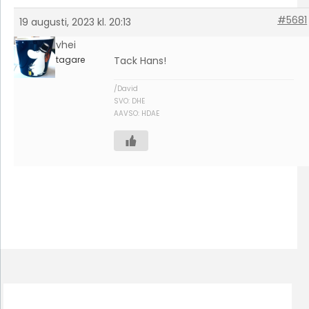
#5681
19 augusti, 2023 kl. 20:13
davhei
Deltagare
Tack Hans!
/David
SVO: DHE
AAVSO: HDAE