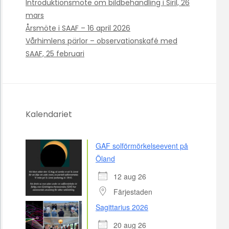
Introduktionsmöte om bildbehandling i Siril, 26
mars
Årsmöte i SAAF – 16 april 2026
Vårhimlens pärlor – observationskafé med
SAAF, 25 februari
Kalendariet
GAF solförmörkelseevent på
Öland
12 aug 26
Färjestaden
Sagittarius 2026
20 aug 26