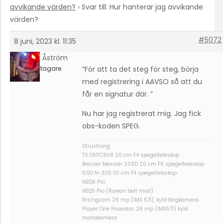
avvikande värden?
›
Svar till: Hur hanterar jag avvikande
värden?
#5072
8 juni, 2023 kl. 11:35
Petter Åström
Deltagare
“För att ta det steg för steg, börja
med registrering i AAVSO så att du
får en signatur där. ”
Nu har jag registrerat mig. Jag fick
obs-koden SPEG.
Utrustning
TS ONTC808 20 cm F4 spegelteleskop
Bresser Messier 209D 20 cm F6 spegelteleskop
GSO N-305 30 cm F4 spegelteleskop
NEQ6 Pro
HEQ5 Pro (Rowan belt mod)
Risingcam 26 mp (IMX 571), kyld färgkamera.
Player One Poseidon 26 mp (IMX571) kyld
monokamera