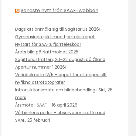
Senaste nytt från SAAF-webben
Dags att anmäla sig till Sagittarius 2026!
Gymnasieprojekt med fjärrteleskopet
Nystart för SAAF:s fjärrteleskop!
Årets bild på Nattmolnet 2025!
Sagittariusträffen, 20–22 augusti på Öland
Apertur nummer 1 2026!
Variabelmöte 12/5 – öppet för alla, speciellt
nyfikna astrofotografer
Introduktionsmöte om bildbehandling i Siril, 26
mars
Årsmöte i SAAF – 16 april 2026
Vårhimlens pärlor – observationskafé med
SAAF, 25 februari