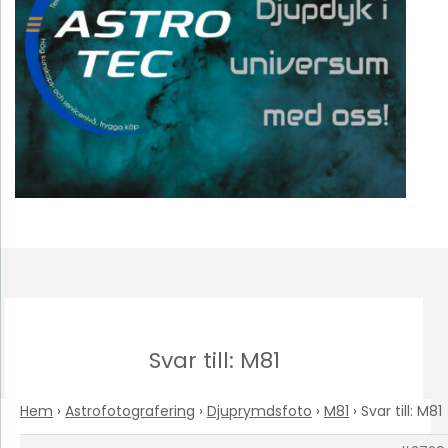
Svar till: M81
Hem
›
Astrofotografering
›
Djuprymdsfoto
›
M81
›
Svar till: M81