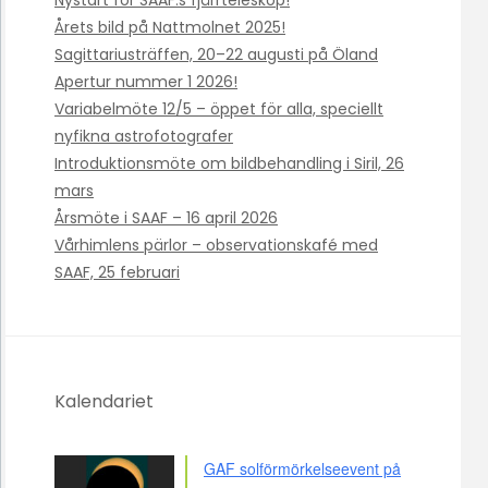
Nystart för SAAF:s fjärrteleskop!
Årets bild på Nattmolnet 2025!
Sagittariusträffen, 20–22 augusti på Öland
Apertur nummer 1 2026!
Variabelmöte 12/5 – öppet för alla, speciellt
nyfikna astrofotografer
Introduktionsmöte om bildbehandling i Siril, 26
mars
Årsmöte i SAAF – 16 april 2026
Vårhimlens pärlor – observationskafé med
SAAF, 25 februari
Kalendariet
GAF solförmörkelseevent på