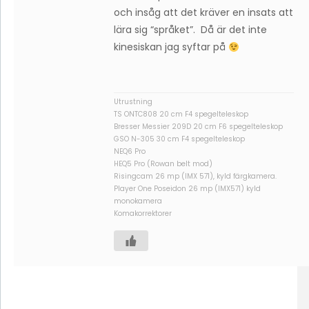
och insåg att det kräver en insats att
lära sig “språket”. Då är det inte
kinesiskan jag syftar på
Utrustning
TS ONTC808 20 cm F4 spegelteleskop
Bresser Messier 209D 20 cm F6 spegelteleskop
GSO N-305 30 cm F4 spegelteleskop
NEQ6 Pro
HEQ5 Pro (Rowan belt mod)
Risingcam 26 mp (IMX 571), kyld färgkamera.
Player One Poseidon 26 mp (IMX571) kyld
monokamera
Komakorrektorer