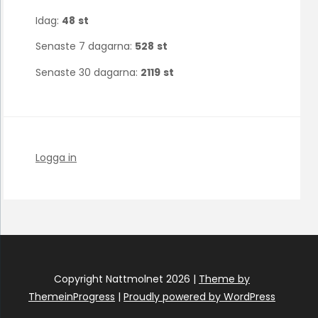
Idag:
48
st
Senaste 7 dagarna:
528
st
Senaste 30 dagarna:
2119
st
Logga in
Copyright Nattmolnet 2026 |
Theme by
ThemeinProgress
|
Proudly powered by WordPress