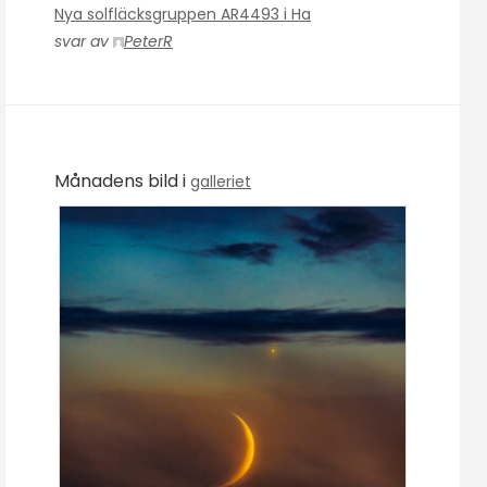
Nya solfläcksgruppen AR4493 i Ha
svar av
PeterR
Månadens bild i
galleriet