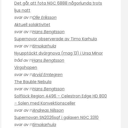
Det går att fota NGC 6888 någorlunda trots
ljus natt
svar av
Olle Eriksson
Aktuell solaktivitet
svar av
Hans Bengtsson
Supernovor observerade av Timo Karhula
svar av
timokarhula
Nyupptäckt dvärgnova (mag 13) i Ursa Minor
tråd av
Hans Bengtsson
Virgohopen
svar av
Arvid Emtegren
The Bauble Nebula
svar av
Hans Bengtsson
Solfläck Region 4496 – Celestron Edge HD 800
– Solen med Konvektionsceller
svar av
Andreas Nilsson
Supernovan SN2026sqf i galaxen NGC 3310
svar av
timokarhula