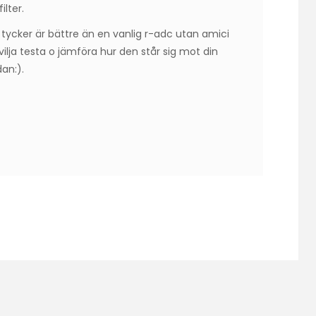
ilter.
ycker är bättre än en vanlig r-adc utan amici
a vilja testa o jämföra hur den står sig mot din
an:).