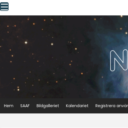
Skip
to
content
Hem
SAAF
Bildgalleriet
Kalendariet
Registrera anvä