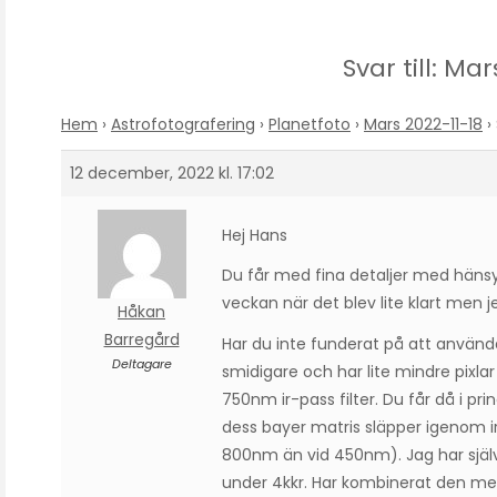
Svar till: Mar
Hem
›
Astrofotografering
›
Planetfoto
›
Mars 2022-11-18
›
12 december, 2022 kl. 17:02
Hej Hans
Du får med fina detaljer med hänsyn ti
veckan när det blev lite klart men 
Håkan
Barregård
Har du inte funderat på att använda
Deltagare
smidigare och har lite mindre pixla
750nm ir-pass filter. Du får då i p
dess bayer matris släpper igenom ir 
800nm än vid 450nm). Jag har själv
under 4kkr. Har kombinerat den med e