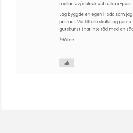
mellan uv/ir block och olika ir-pass f
Jag byggde en egen l-adc som jag t
prismer. Vid tillfälle skulle jag gärn
gutekunst (har inte råd med en såd
/Håkan