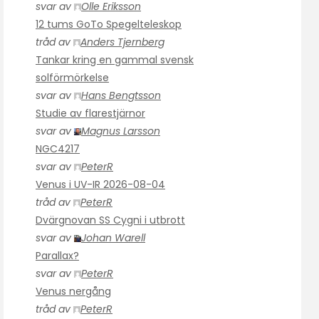
svar av
Olle Eriksson
12 tums GoTo Spegelteleskop
tråd av
Anders Tjernberg
Tankar kring en gammal svensk
solförmörkelse
svar av
Hans Bengtsson
Studie av flarestjärnor
svar av
Magnus Larsson
NGC4217
svar av
PeterR
Venus i UV-IR 2026-08-04
tråd av
PeterR
Dvärgnovan SS Cygni i utbrott
svar av
Johan Warell
Parallax?
svar av
PeterR
Venus nergång
tråd av
PeterR