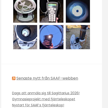
Senaste nytt från SAAF-webben
Dags att anmäla sig till Sagittarius 2026!
Gymnasieprojekt med fjärrteleskopet
Nystart för SAAF:s fjärrteleskop!