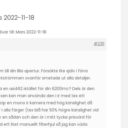
s 2022-11-18
Svar till: Mars 2022-11-18
#2311
ll din lilla apertur. Försökte lite själv i förra
jetströmmen ovanför smetade ut alla detaljer.
 en asi462 istället för din 6200mc? Dels är den
r sen kan man använda den i ir med tex ett
rincip en mono ir kamera med hög känslighet då
i alla färger (tex blå har 50% högre känslighet vid
 en sådan och den är i mitt tycke prisvärd för
tt litet manuellt filterhjul så jag kan växla