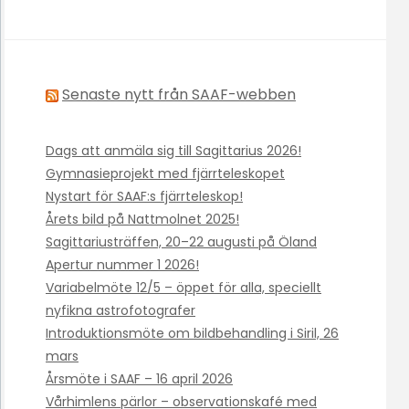
Senaste nytt från SAAF-webben
Dags att anmäla sig till Sagittarius 2026!
Gymnasieprojekt med fjärrteleskopet
Nystart för SAAF:s fjärrteleskop!
Årets bild på Nattmolnet 2025!
Sagittariusträffen, 20–22 augusti på Öland
Apertur nummer 1 2026!
Variabelmöte 12/5 – öppet för alla, speciellt
nyfikna astrofotografer
Introduktionsmöte om bildbehandling i Siril, 26
mars
Årsmöte i SAAF – 16 april 2026
Vårhimlens pärlor – observationskafé med