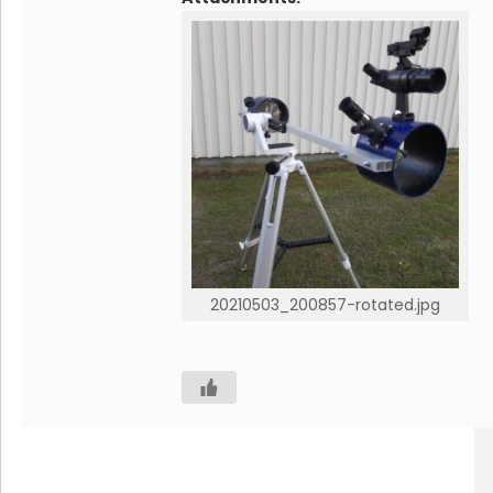
20210503_200857-rotated.jpg