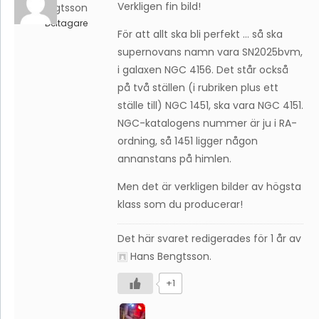
Verkligen fin bild!
Bengtsson
Deltagare
För att allt ska bli perfekt … så ska
supernovans namn vara SN2025bvm,
i galaxen NGC 4156. Det står också
på två ställen (i rubriken plus ett
ställe till) NGC 1451, ska vara NGC 4151.
NGC-katalogens nummer är ju i RA-
ordning, så 1451 ligger någon
annanstans på himlen.
Men det är verkligen bilder av högsta
klass som du producerar!
Det här svaret redigerades för 1 år av
Hans Bengtsson
.
+1