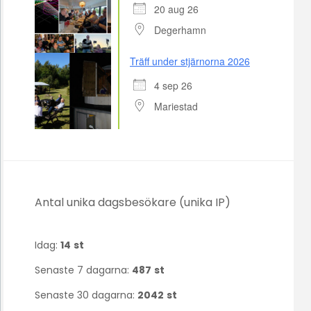
20 aug 26
Degerhamn
Träff under stjärnorna 2026
4 sep 26
Mariestad
Antal unika dagsbesökare (unika IP)
Idag:
14
st
Senaste 7 dagarna:
487
st
Senaste 30 dagarna:
2042
st