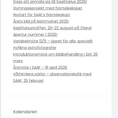
Dags att anmäla sig till Sagittarius 2026!
Gymnasieprojekt med fjärrteleskopet
Nystart för SAAF:s fjärrteleskop!
Årets bild på Nattmolnet 2025!
Sagittariusträffen, 20–22 augusti på Öland
Apertur nummer 1 2026!
Variabelmöte 12/5 – öppet för alla, speciellt
nyfikna astrofotografer
Introduktionsmöte om bildbehandling i Siril, 26
mars
Årsmöte i SAAF – 16 april 2026
Vårhimlens pärlor – observationskafé med
SAAF, 25 februari
Kalendariet