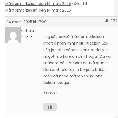
Månförmörkelsen den 14 mars 2025
›
Svar till:
Månförmörkelsen den 14 mars 2025
#11373
14 mars, 2025 kl. 17:29
timokarhula
Deltagare
Jag såg också månförmörkelsen
imorse men minimalt. Klockan 6:01
såg jag att månens vänstra del var
något mörkare än den högra. Då var
månens höjd mindre än två grader.
Den umbrala fasen började kl 6:09
men då hade månen försvunnit
bakom skogen.
/Timo K