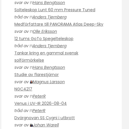
svar av
Hans Bengtsson
Solteleskop Lunt 60 mm Pressure Tuned
tråd av
Anders Tjernberg
Medförfattare till PANORAMA Atlas Deep-Sky
svar av
Olle Eriksson
12 tums GoTo Spegelteleskop
tråd av
Anders Tjernberg
Tankar kring en gammal svensk
solförmörkelse
svar av
Hans Bengtsson
Studie av flarestjärnor
svar av
Magnus Larsson
NGC4217
svar av
PeterR
Venus i UV-IR 2026-08-04
tråd av
PeterR
Dvärgnovan SS Cygni i utbrott
svar av
Johan Warell