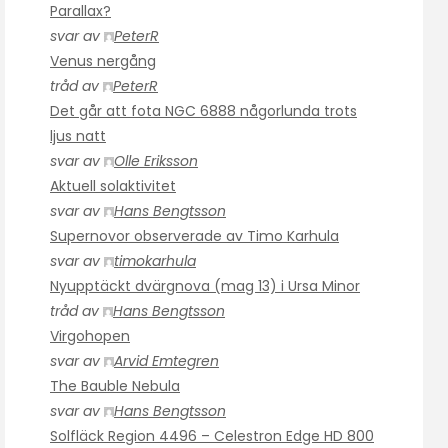
Parallax?
svar av
PeterR
Venus nergång
tråd av
PeterR
Det går att fota NGC 6888 någorlunda trots
ljus natt
svar av
Olle Eriksson
Aktuell solaktivitet
svar av
Hans Bengtsson
Supernovor observerade av Timo Karhula
svar av
timokarhula
Nyupptäckt dvärgnova (mag 13) i Ursa Minor
tråd av
Hans Bengtsson
Virgohopen
svar av
Arvid Emtegren
The Bauble Nebula
svar av
Hans Bengtsson
Solfläck Region 4496 – Celestron Edge HD 800