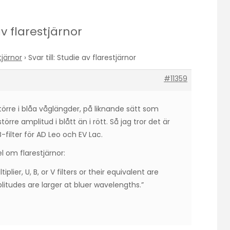
av flarestjärnor
tjärnor
›
Svar till: Studie av flarestjärnor
#11359
törre i blåa våglängder, på liknande sätt som
örre amplitud i blått än i rött. Så jag tror det är
B-filter för AD Leo och EV Lac.
 om flarestjärnor:
lier, U, B, or V filters or their equivalent are
tudes are larger at bluer wavelengths.”