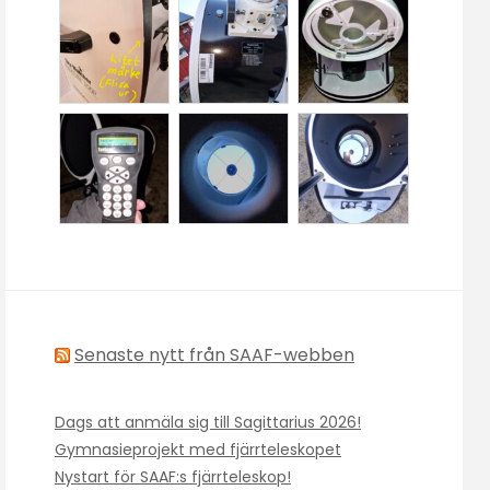
Senaste nytt från SAAF-webben
Dags att anmäla sig till Sagittarius 2026!
Gymnasieprojekt med fjärrteleskopet
Nystart för SAAF:s fjärrteleskop!