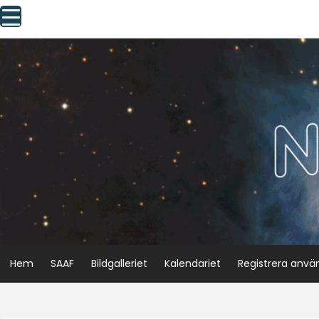
Skip
to
content
Hem
SAAF
Bildgalleriet
Kalendariet
Registrera anvä