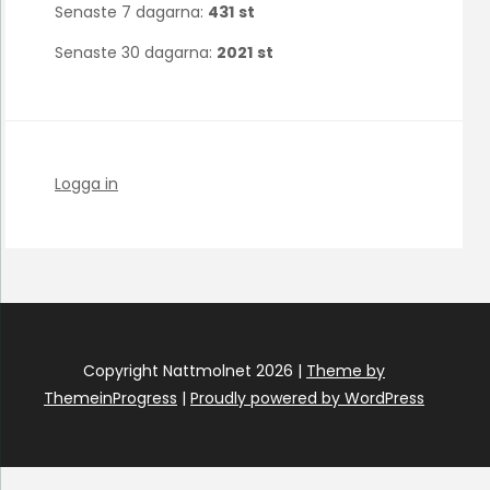
Senaste 7 dagarna:
431
st
Senaste 30 dagarna:
2021
st
Logga in
Copyright Nattmolnet 2026 |
Theme by
ThemeinProgress
|
Proudly powered by WordPress