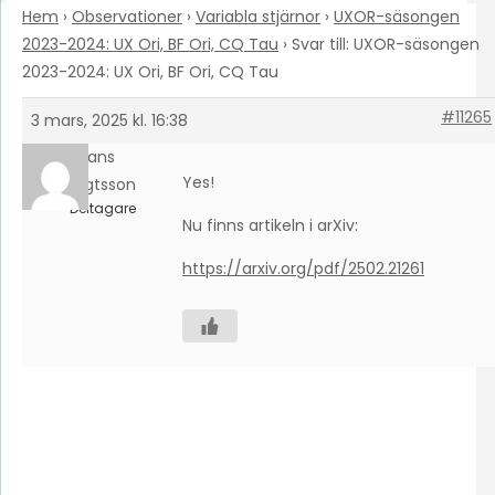
Hem
›
Observationer
›
Variabla stjärnor
›
UXOR-säsongen
2023-2024: UX Ori, BF Ori, CQ Tau
›
Svar till: UXOR-säsongen
2023-2024: UX Ori, BF Ori, CQ Tau
#11265
3 mars, 2025 kl. 16:38
Hans
Yes!
Bengtsson
Deltagare
Nu finns artikeln i arXiv:
https://arxiv.org/pdf/2502.21261