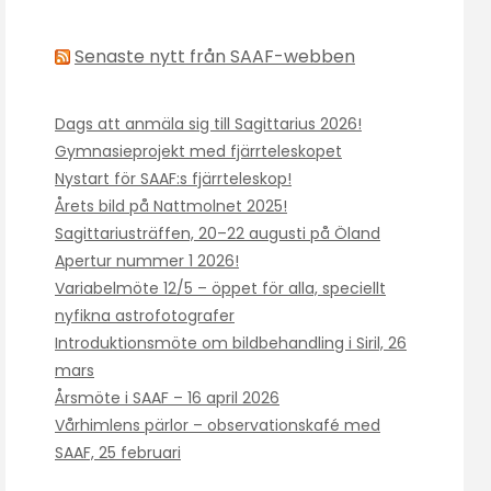
Senaste nytt från SAAF-webben
Dags att anmäla sig till Sagittarius 2026!
Gymnasieprojekt med fjärrteleskopet
Nystart för SAAF:s fjärrteleskop!
Årets bild på Nattmolnet 2025!
Sagittariusträffen, 20–22 augusti på Öland
Apertur nummer 1 2026!
Variabelmöte 12/5 – öppet för alla, speciellt
nyfikna astrofotografer
Introduktionsmöte om bildbehandling i Siril, 26
mars
Årsmöte i SAAF – 16 april 2026
Vårhimlens pärlor – observationskafé med
SAAF, 25 februari