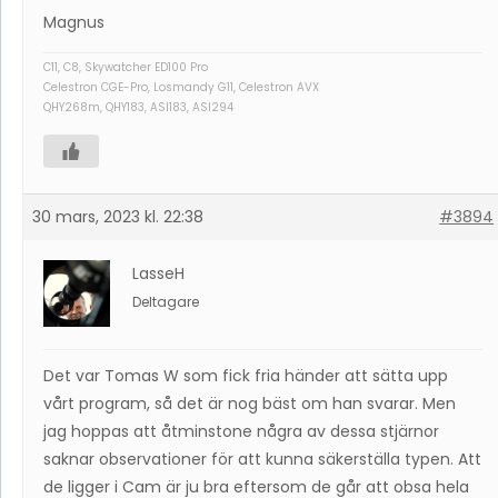
Magnus
C11, C8, Skywatcher ED100 Pro
Celestron CGE-Pro, Losmandy G11, Celestron AVX
QHY268m, QHY183, ASI183, ASI294
30 mars, 2023 kl. 22:38
#3894
LasseH
Deltagare
Det var Tomas W som fick fria händer att sätta upp
vårt program, så det är nog bäst om han svarar. Men
jag hoppas att åtminstone några av dessa stjärnor
saknar observationer för att kunna säkerställa typen. Att
de ligger i Cam är ju bra eftersom de går att obsa hela