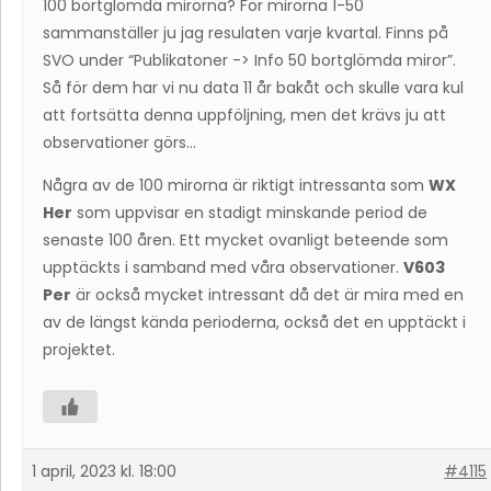
100 bortglömda mirorna? För mirorna 1-50
sammanställer ju jag resulaten varje kvartal. Finns på
SVO under “Publikatoner -> Info 50 bortglömda miror”.
Så för dem har vi nu data 11 år bakåt och skulle vara kul
att fortsätta denna uppföljning, men det krävs ju att
observationer görs…
Några av de 100 mirorna är riktigt intressanta som
WX
Her
som uppvisar en stadigt minskande period de
senaste 100 åren. Ett mycket ovanligt beteende som
upptäckts i samband med våra observationer.
V603
Per
är också mycket intressant då det är mira med en
av de längst kända perioderna, också det en upptäckt i
projektet.
1 april, 2023 kl. 18:00
#4115