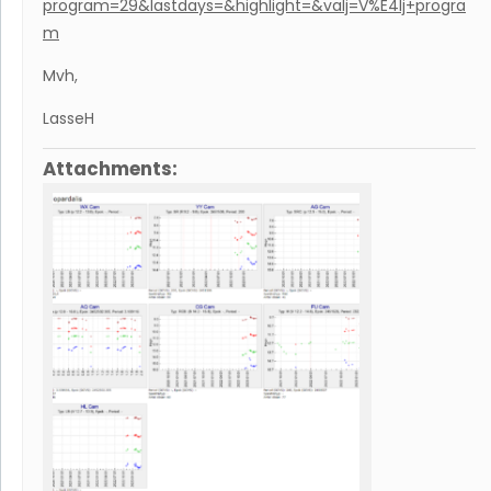
program=29&lastdays=&highlight=&valj=V%E4lj+progra
m
Mvh,
LasseH
Attachments: