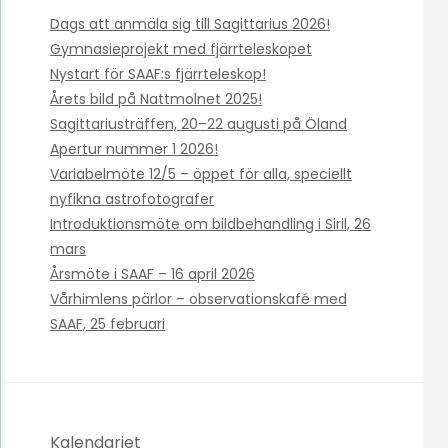
Dags att anmäla sig till Sagittarius 2026!
Gymnasieprojekt med fjärrteleskopet
Nystart för SAAF:s fjärrteleskop!
Årets bild på Nattmolnet 2025!
Sagittariusträffen, 20–22 augusti på Öland
Apertur nummer 1 2026!
Variabelmöte 12/5 – öppet för alla, speciellt
nyfikna astrofotografer
Introduktionsmöte om bildbehandling i Siril, 26
mars
Årsmöte i SAAF – 16 april 2026
Vårhimlens pärlor – observationskafé med
SAAF, 25 februari
Kalendariet