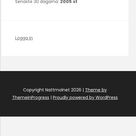
Senaste 30 dagarna:
2005
st
Logga in
Copyright Nattmolnet 2026 |
Theme by
ThemeinProgress
|
Proudly powered by WordPress