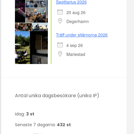
Sagittarius 2026
20 aug 26
Degerhamn
Träff under stjärnorna 2026
4 sep 26
Mariestad
Antal unika dagsbesökare (unika IP)
Idag:
3
st
Senaste 7 dagarna:
432
st