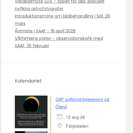
Variabelmöte 12/5 – öppet för alla, speciellt
nyfikna astrofotografer
Introduktionsmöte om bildbehandling i Siril, 26
mars
Årsmöte i SAAF – 16 april 2026
Vårhimlens pärlor – observationskafé med
SAAF, 25 februari
Kalendariet
GAF solförmörkelseevent på
Öland
12 aug 26
Färjestaden