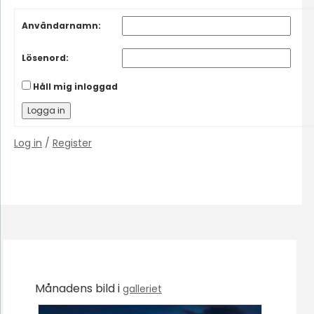
Användarnamn:
Lösenord:
Håll mig inloggad
Logga in
Log in
/
Register
Månadens bild i
galleriet