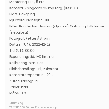
Montering: HEQ 5 Pro
Kamera: Risingcam 26 mp färg, (IMX571)
Plats: Lidköping
Mjukvara: Pixinsight, Siril.
Filter: Baader Neodynium (stjärnor) Optolong L-Extreme
(nebulosa)
Fotograf: Petter Åström
Datum (UT): 2022-12-23
Tid (UT): 00:00
Exponeringstid: 1+3 timmar
Kalibrering: bias, flat
Bildbehandling: Siril, Pixinsight
Kameratemperatur: -20 C
Autoguidning: Ja
Väder: klart
Måne: 0 %
Utrustning
TS ONTC808 20 cm F4 spegelteleskop