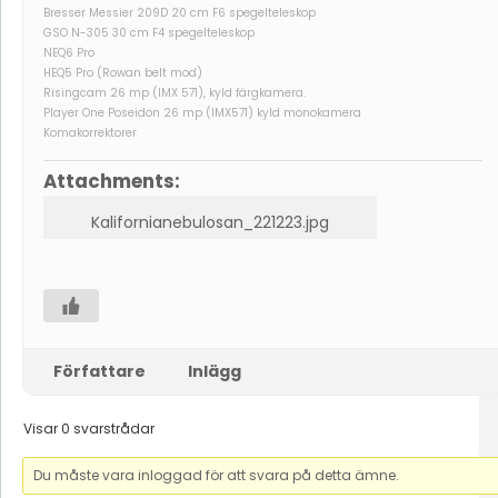
Bresser Messier 209D 20 cm F6 spegelteleskop
GSO N-305 30 cm F4 spegelteleskop
NEQ6 Pro
HEQ5 Pro (Rowan belt mod)
Risingcam 26 mp (IMX 571), kyld färgkamera.
Player One Poseidon 26 mp (IMX571) kyld monokamera
Komakorrektorer
Attachments:
Kalifornianebulosan_221223.jpg
Författare
Inlägg
Visar 0 svarstrådar
Du måste vara inloggad för att svara på detta ämne.