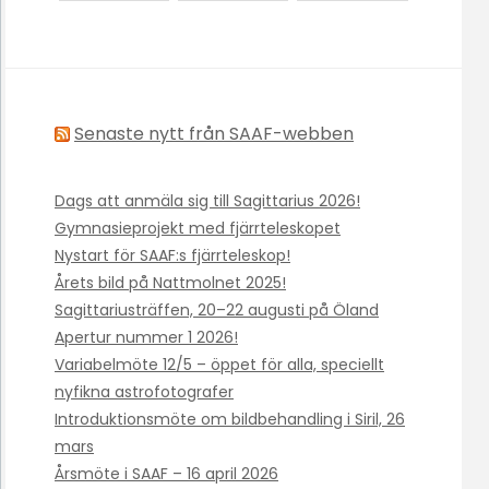
Senaste nytt från SAAF-webben
Dags att anmäla sig till Sagittarius 2026!
Gymnasieprojekt med fjärrteleskopet
Nystart för SAAF:s fjärrteleskop!
Årets bild på Nattmolnet 2025!
Sagittariusträffen, 20–22 augusti på Öland
Apertur nummer 1 2026!
Variabelmöte 12/5 – öppet för alla, speciellt
nyfikna astrofotografer
Introduktionsmöte om bildbehandling i Siril, 26
mars
Årsmöte i SAAF – 16 april 2026