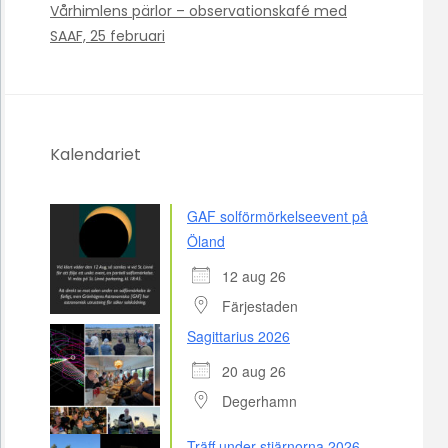
Vårhimlens pärlor – observationskafé med
SAAF, 25 februari
Kalendariet
GAF solförmörkelseevent på
Öland
12 aug 26
Färjestaden
Sagittarius 2026
20 aug 26
Degerhamn
Träff under stjärnorna 2026