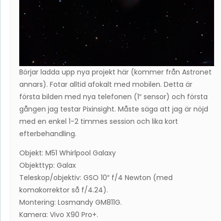
Börjar ladda upp nya projekt här (kommer från Astronet
annars). Fotar alltid afokalt med mobilen. Detta är
första bilden med nya telefonen (1″ sensor) och första
gången jag testar Pixinsight. Måste säga att jag är nöjd
med en enkel 1-2 timmes session och lika kort
efterbehandling.
Objekt: M51 Whirlpool Galaxy
Objekttyp: Galax
Teleskop/objektiv: GSO 10″ f/4 Newton (med
komakorrektor så f/4.24).
Montering: Losmandy GM811G.
Kamera: Vivo X90 Pro+.