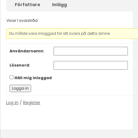
Författare
Inlägg
Visar 1 svarstråd
Du måste vara inloggad för att svara på detta ämne.
Användarnamn:
Lösenord:
Håll mig inloggad
Logga in
Log in
/
Register