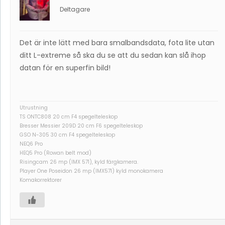
Deltagare
Det är inte lätt med bara smalbandsdata, fota lite utan
ditt L-extreme så ska du se att du sedan kan slå ihop
datan för en superfin bild!
Utrustning
TS ONTC808 20 cm F4 spegelteleskop
Bresser Messier 209D 20 cm F6 spegelteleskop
GSO N-305 30 cm F4 spegelteleskop
NEQ6 Pro
HEQ5 Pro (Rowan belt mod)
Risingcam 26 mp (IMX 571), kyld färgkamera.
Player One Poseidon 26 mp (IMX571) kyld monokamera
Komakorrektorer