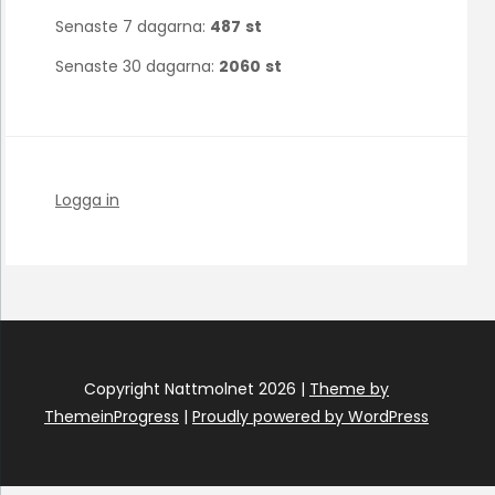
Senaste 7 dagarna:
487
st
Senaste 30 dagarna:
2060
st
Logga in
Copyright Nattmolnet 2026 |
Theme by
ThemeinProgress
|
Proudly powered by WordPress