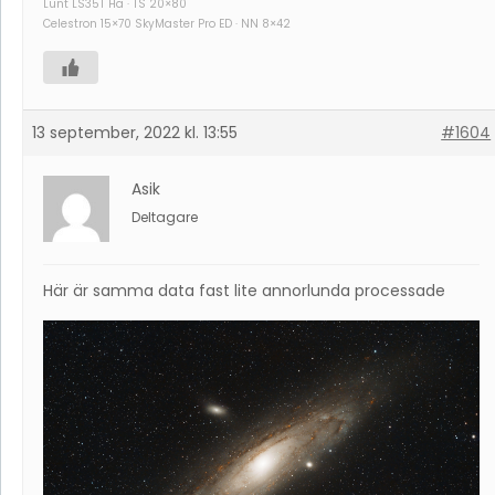
Lunt LS35T Ha · TS 20×80
Celestron 15×70 SkyMaster Pro ED · NN 8×42
13 september, 2022 kl. 13:55
#1604
Asik
Deltagare
Här är samma data fast lite annorlunda processade