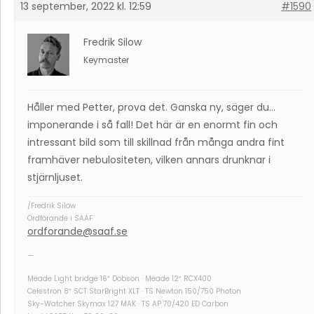
13 september, 2022 kl. 12:59
#1590
Fredrik Silow
Keymaster
Håller med Petter, prova det. Ganska ny, säger du…
imponerande i så fall! Det här är en enormt fin och
intressant bild som till skillnad från många andra fint
framhäver nebulositeten, vilken annars drunknar i
stjärnljuset.
/Fredrik Silow
Ordförande i SAAF
ordforande@saaf.se
—
Meade Light bridge 16″ Dobson · Meade 12″ RCX400
Celestron 8″ SCT StarBright XLT · TS Newton 150/750 Photon
Sky-Watcher Skymax 127 MAK · TS AP 70/420 ED Carbon