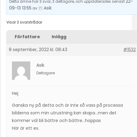
22-
Detta ämne har 3 svar, 3 deltagare, och uppdaterades senast
09-13 13:55
Asik
av
.
Visar 3 svarstrådar
Författare
Inlägg
8 september, 2022 kl. 08:43
#1532
Asik
Deltagare
Hej
Ganska ny på detta och är inte så vass på processa
bilderna som min utrustning kan skapa…men det
kommer väl bli bättre och bättre…hoppas
Här är ett ex.