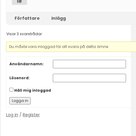
Författare
Inlägg
Visar 3 svarstrådar
Du måste vara inloggad för att svara på detta ämne.
Användarnamn:
Lösenord:
Håll mig inloggad
Logga in
Log in
/
Register