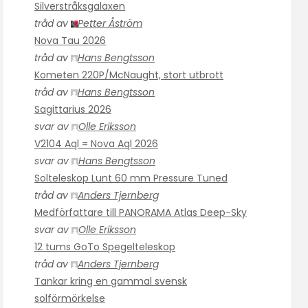
Silverstråksgalaxen
tråd av
Petter Åström
Nova Tau 2026
tråd av
Hans Bengtsson
Kometen 220P/McNaught, stort utbrott
tråd av
Hans Bengtsson
Sagittarius 2026
svar av
Olle Eriksson
V2104 Aql = Nova Aql 2026
svar av
Hans Bengtsson
Solteleskop Lunt 60 mm Pressure Tuned
tråd av
Anders Tjernberg
Medförfattare till PANORAMA Atlas Deep-Sky
svar av
Olle Eriksson
12 tums GoTo Spegelteleskop
tråd av
Anders Tjernberg
Tankar kring en gammal svensk
solförmörkelse