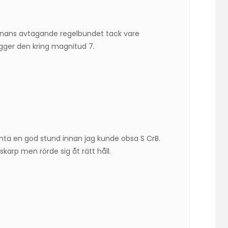
ärnans avtagande regelbundet tack vare
gger den kring magnitud 7.
änta en god stund innan jag kunde obsa S CrB.
karp men rörde sig åt rätt håll.