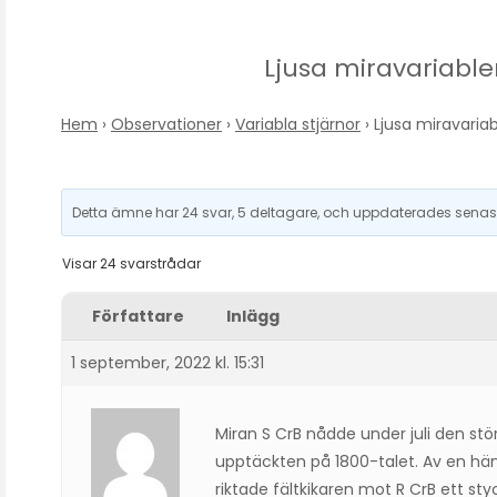
Ljusa miravariab
Hem
›
Observationer
›
Variabla stjärnor
›
Ljusa miravari
Detta ämne har 24 svar, 5 deltagare, och uppdaterades sena
Visar 24 svarstrådar
Författare
Inlägg
1 september, 2022 kl. 15:31
Miran S CrB nådde under juli den st
upptäckten på 1800-talet. Av en hän
riktade fältkikaren mot R CrB ett sty