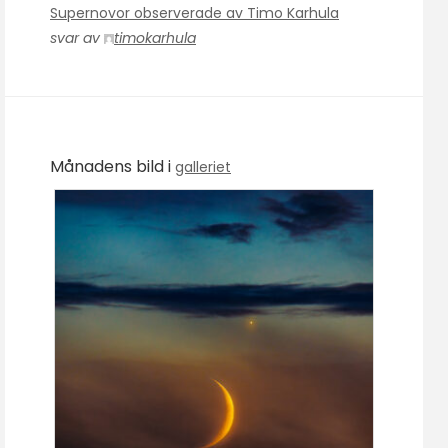
Supernovor observerade av Timo Karhula
svar av
timokarhula
Månadens bild i
galleriet