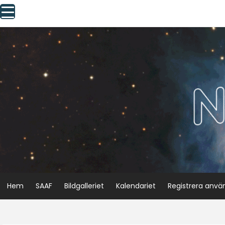
Skip
to
content
Hem
SAAF
Bildgalleriet
Kalendariet
Registrera anvä