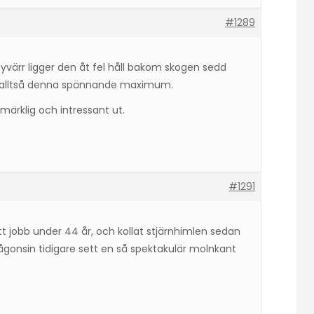
#1289
yvärr ligger den åt fel håll bakom skogen sedd
de alltså denna spännande maximum.
ärklig och intressant ut.
#1291
t jobb under 44 år, och kollat stjärnhimlen sedan
ågonsin tidigare sett en så spektakulär molnkant