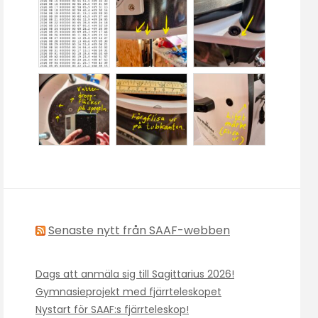
Senaste nytt från SAAF-webben
Dags att anmäla sig till Sagittarius 2026!
Gymnasieprojekt med fjärrteleskopet
Nystart för SAAF:s fjärrteleskop!