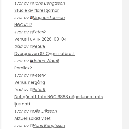
svar av
Hans Bengtsson
Studie av flarestjärnor
svar av
Magnus Larsson
NGC4217
svar av
PeterR
Venus i UV-IR 2026-08-04
tråd av
PeterR
Dvärgnovan SS Cygni i utbrott
svar av
Johan Warell
Parallax?
svar av
PeterR
Venus nergång
tråd av
PeterR
Det går att fota NGC 6888 någorlunda trots
ljus natt
svar av
Olle Eriksson
Aktuell solaktivitet
svar av
Hans Bengtsson