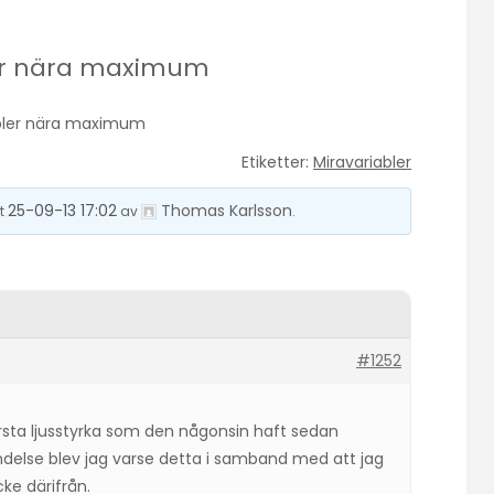
ler nära maximum
abler nära maximum
Etiketter:
Miravariabler
25-09-13 17:02
Thomas Karlsson
st
av
.
#1252
örsta ljusstyrka som den någonsin haft sedan
delse blev jag varse detta i samband med att jag
cke därifrån.