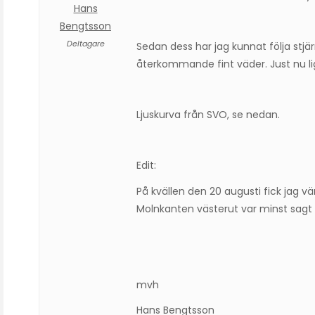
Hans
Bengtsson
Deltagare
Sedan dess har jag kunnat följa stj
återkommande fint väder. Just nu li
Ljuskurva från SVO, se nedan.
Edit:
På kvällen den 20 augusti fick jag v
Molnkanten västerut var minst sagt s
mvh
Hans Bengtsson