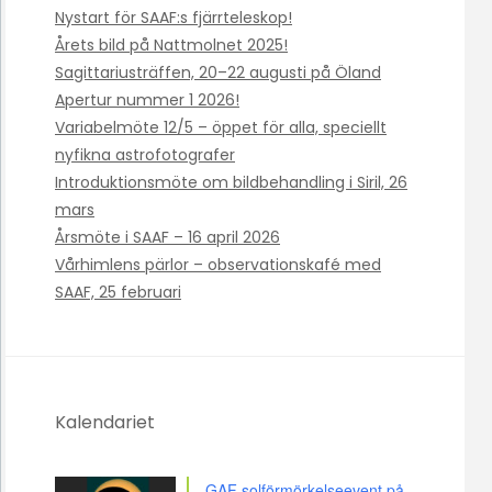
Nystart för SAAF:s fjärrteleskop!
Årets bild på Nattmolnet 2025!
Sagittariusträffen, 20–22 augusti på Öland
Apertur nummer 1 2026!
Variabelmöte 12/5 – öppet för alla, speciellt
nyfikna astrofotografer
Introduktionsmöte om bildbehandling i Siril, 26
mars
Årsmöte i SAAF – 16 april 2026
Vårhimlens pärlor – observationskafé med
SAAF, 25 februari
Kalendariet
GAF solförmörkelseevent på