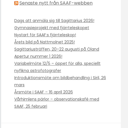
Senaste nytt från SAAF-webben
Dags att anmäla sig till Sagittarius 2026!
Gymnasieprojekt med fjärrteleskopet
Nystart för SAAF:s fjärrteleskop!
Årets bild på Nattmolnet 2025!
Sagittariusträffen, 20–22 augusti på Öland
Apertur nummer 1 2026!
Variabelmöte 12/5 – öppet för alla, speciellt
nyfikna astrofotografer
Introduktionsmöte om bildbehandling i Siril, 26
mars
Årsmöte i SAAF – 16 april 2026
Vårhimlens pärlor – observationskafé med
SAAF, 25 februari