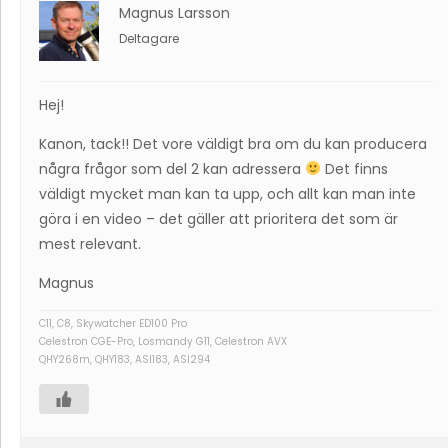
Magnus Larsson
Deltagare
Hej!
Kanon, tack!! Det vore väldigt bra om du kan producera
några frågor som del 2 kan adressera
Det finns
väldigt mycket man kan ta upp, och allt kan man inte
göra i en video – det gäller att prioritera det som är
mest relevant.
Magnus
C11, C8, Skywatcher ED100 Pro
Celestron CGE-Pro, Losmandy G11, Celestron AVX
QHY268m, QHY183, ASI183, ASI294