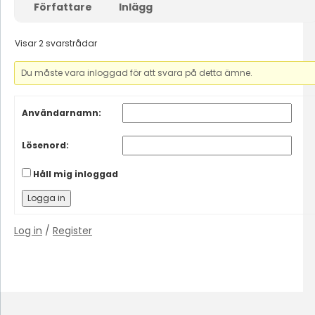
Författare
Inlägg
Visar 2 svarstrådar
Du måste vara inloggad för att svara på detta ämne.
Användarnamn:
Lösenord:
Håll mig inloggad
Logga in
Log in
/
Register