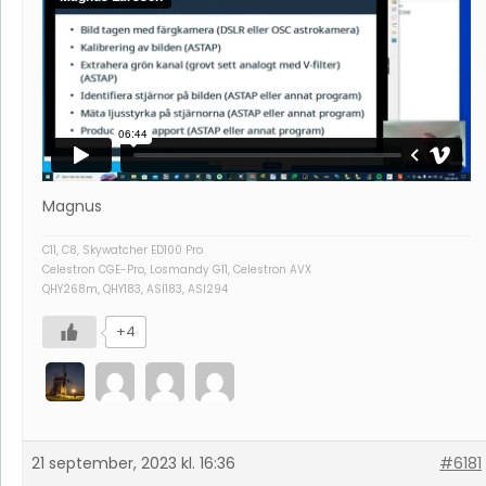
Magnus
C11, C8, Skywatcher ED100 Pro
Celestron CGE-Pro, Losmandy G11, Celestron AVX
QHY268m, QHY183, ASI183, ASI294
+4
21 september, 2023 kl. 16:36
#6181