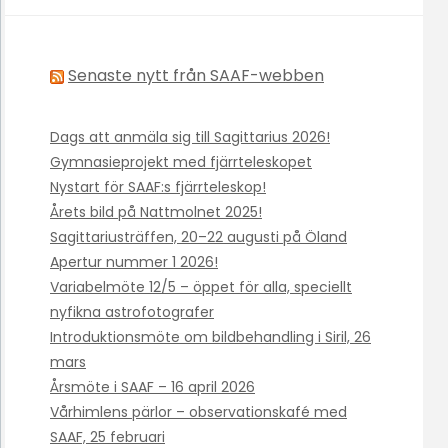
Senaste nytt från SAAF-webben
Dags att anmäla sig till Sagittarius 2026!
Gymnasieprojekt med fjärrteleskopet
Nystart för SAAF:s fjärrteleskop!
Årets bild på Nattmolnet 2025!
Sagittariusträffen, 20–22 augusti på Öland
Apertur nummer 1 2026!
Variabelmöte 12/5 – öppet för alla, speciellt
nyfikna astrofotografer
Introduktionsmöte om bildbehandling i Siril, 26
mars
Årsmöte i SAAF – 16 april 2026
Vårhimlens pärlor – observationskafé med
SAAF, 25 februari