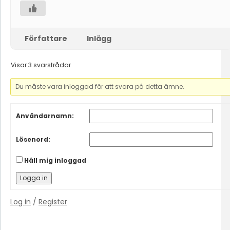
Författare
Inlägg
Visar 3 svarstrådar
Du måste vara inloggad för att svara på detta ämne.
Användarnamn:
Lösenord:
Håll mig inloggad
Logga in
Log in
/
Register