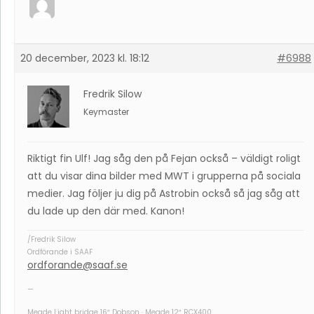
20 december, 2023 kl. 18:12
#6988
Fredrik Silow
Keymaster
Riktigt fin Ulf! Jag såg den på Fejan också – väldigt roligt
att du visar dina bilder med MWT i grupperna på sociala
medier. Jag följer ju dig på Astrobin också så jag såg att
du lade up den där med. Kanon!
/Fredrik Silow
Ordförande i SAAF
ordforande@saaf.se
—
Meade Light bridge 16″ Dobson · Meade 12″ RCX400