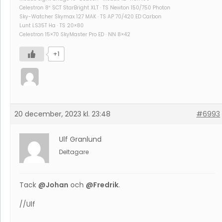
Celestron 8″ SCT StarBright XLT · TS Newton 150/750 Photon
Sky-Watcher Skymax 127 MAK · TS AP 70/420 ED Carbon
Lunt LS35T Ha · TS 20×80
Celestron 15×70 SkyMaster Pro ED · NN 8×42
+1
20 december, 2023 kl. 23:48
#6993
Ulf Granlund
Deltagare
Tack
@Johan
och
@Fredrik
.
//Ulf