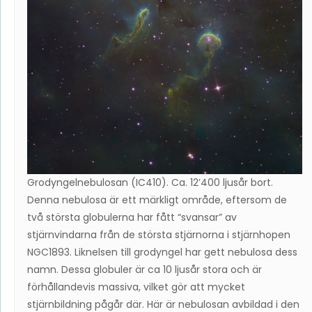
Grodyngelnebulosan (IC410). Ca. 12’400 ljusår bort.
Denna nebulosa är ett märkligt område, eftersom de
två största globulerna har fått “svansar” av
stjärnvindarna från de största stjärnorna i stjärnhopen
NGC1893. Liknelsen till grodyngel har gett nebulosa dess
namn. Dessa globuler är ca 10 ljusår stora och är
förhållandevis massiva, vilket gör att mycket
stjärnbildning pågår där. Här är nebulosan avbildad i den