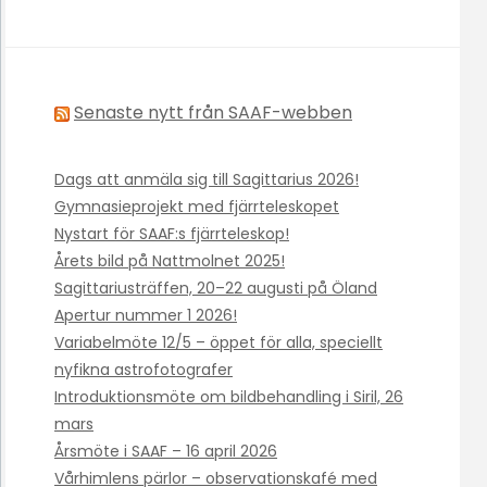
Senaste nytt från SAAF-webben
Dags att anmäla sig till Sagittarius 2026!
Gymnasieprojekt med fjärrteleskopet
Nystart för SAAF:s fjärrteleskop!
Årets bild på Nattmolnet 2025!
Sagittariusträffen, 20–22 augusti på Öland
Apertur nummer 1 2026!
Variabelmöte 12/5 – öppet för alla, speciellt
nyfikna astrofotografer
Introduktionsmöte om bildbehandling i Siril, 26
mars
Årsmöte i SAAF – 16 april 2026
Vårhimlens pärlor – observationskafé med