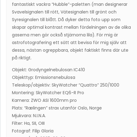
fantastiskt vackra “Hubble”-paletten (man designerar
Svavelsignalen till rött, Vätesignalen till grönt och
Syresignalen till blått. Då dyker detta foto upp som
skapar optimal kontrast mellan fördelningen av de olika
gaserna men gör också stjärnorna lila). För mig är
astrofotografering ett sätt att bevisa för mig själv att
dessa, nästan ogreppbara, objekt faktiskt finns där ute
på riktigt.
Objekt: Grodyngelnebulosan IC410
Objekttyp: Emissionsnebulosa
Teleskop/objektiv: SkyWatcher “Quattro” 250/1000
Montering: SkyWatcher EQ6-R Pro
Kamera: ZWO ASI 1600mm pro
Plats: “Rælingen” strax utanför Oslo, Norge
Mjukvara: N.I.N.A.
Filter: Ha, SII, OIII
Fotograf: Filip Gloria