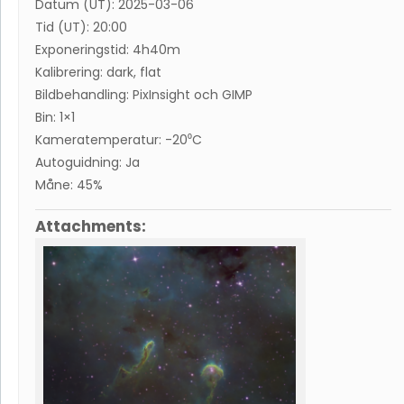
Datum (UT): 2025-03-06
Tid (UT): 20:00
Exponeringstid: 4h40m
Kalibrering: dark, flat
Bildbehandling: PixInsight och GIMP
Bin: 1×1
Kameratemperatur: -20⁰C
Autoguidning: Ja
Måne: 45%
Attachments: