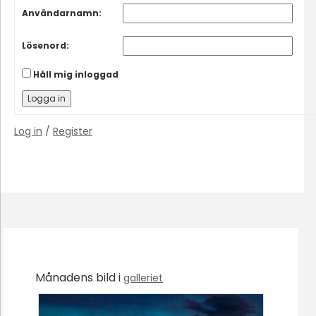
Användarnamn:
Lösenord:
Håll mig inloggad
Logga in
Log in
/
Register
Månadens bild i
galleriet