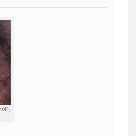
111.j