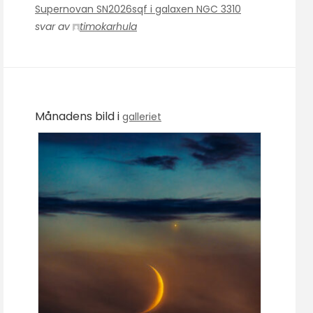
Supernovan SN2026sqf i galaxen NGC 3310
svar av
timokarhula
Månadens bild i
galleriet