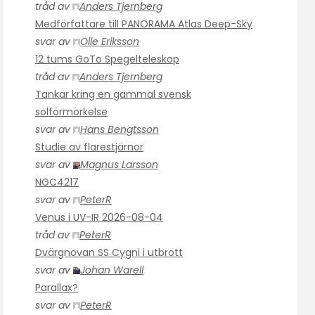
tråd av
Anders Tjernberg
Medförfattare till PANORAMA Atlas Deep-Sky
svar av
Olle Eriksson
12 tums GoTo Spegelteleskop
tråd av
Anders Tjernberg
Tankar kring en gammal svensk
solförmörkelse
svar av
Hans Bengtsson
Studie av flarestjärnor
svar av
Magnus Larsson
NGC4217
svar av
PeterR
Venus i UV-IR 2026-08-04
tråd av
PeterR
Dvärgnovan SS Cygni i utbrott
svar av
Johan Warell
Parallax?
svar av
PeterR