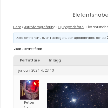
Elefantsnab
Hem
›
Astrofotografering
›
Djuprymdsfoto
›
Elefantsnab
Detta ämne har 0 svar, 1 deltagare, och uppdaterades senast
Visar 0 svarstrådar
Författare
Inlägg
11 januari, 2024 kl. 23:40
Petter