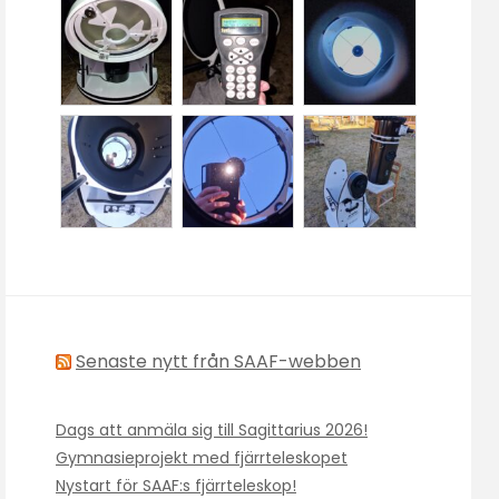
Senaste nytt från SAAF-webben
Dags att anmäla sig till Sagittarius 2026!
Gymnasieprojekt med fjärrteleskopet
Nystart för SAAF:s fjärrteleskop!