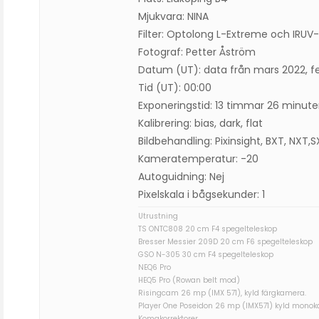
Mjukvara: NINA
Filter: Optolong L-Extreme och IRUV
Fotograf: Petter Åström
Datum (UT): data från mars 2022, fe
Tid (UT): 00:00
Exponeringstid: 13 timmar 26 minute
Kalibrering: bias, dark, flat
Bildbehandling: Pixinsight, BXT, NXT,
Kameratemperatur: -20
Autoguidning: Nej
Pixelskala i bågsekunder: 1
Utrustning
TS ONTC808 20 cm F4 spegelteleskop
Bresser Messier 209D 20 cm F6 spegelteleskop
GSO N-305 30 cm F4 spegelteleskop
NEQ6 Pro
HEQ5 Pro (Rowan belt mod)
Risingcam 26 mp (IMX 571), kyld färgkamera.
Player One Poseidon 26 mp (IMX571) kyld mono
Komakorrektorer