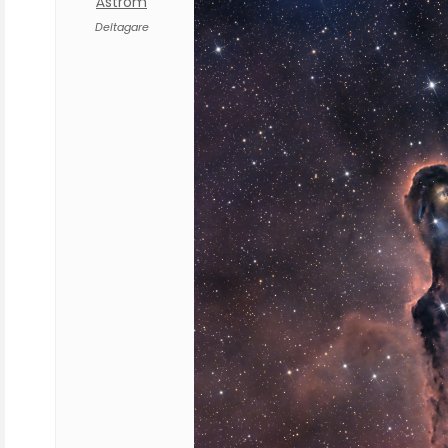
Åström
Deltagare