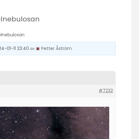
elnebulosan
elnebulosan
24-01-11 23:40
Petter Åström
av
.
#7232