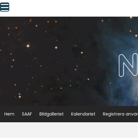
Skip
to
content
Hem
SAAF
Bildgalleriet
Kalendariet
Registrera anvä