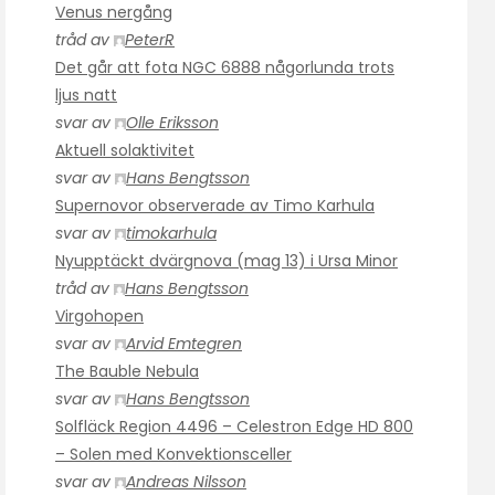
Venus nergång
tråd av
PeterR
Det går att fota NGC 6888 någorlunda trots
ljus natt
svar av
Olle Eriksson
Aktuell solaktivitet
svar av
Hans Bengtsson
Supernovor observerade av Timo Karhula
svar av
timokarhula
Nyupptäckt dvärgnova (mag 13) i Ursa Minor
tråd av
Hans Bengtsson
Virgohopen
svar av
Arvid Emtegren
The Bauble Nebula
svar av
Hans Bengtsson
Solfläck Region 4496 – Celestron Edge HD 800
– Solen med Konvektionsceller
svar av
Andreas Nilsson