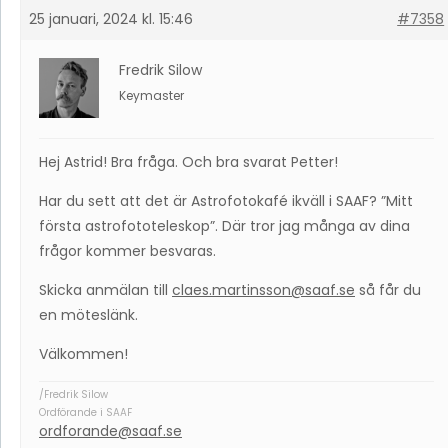
25 januari, 2024 kl. 15:46
#7358
Fredrik Silow
Keymaster
Hej Astrid! Bra fråga. Och bra svarat Petter!
Har du sett att det är Astrofotokafé ikväll i SAAF? ”Mitt
första astrofototeleskop”. Där tror jag många av dina
frågor kommer besvaras.
Skicka anmälan till
claes.martinsson@saaf.se
så får du
en möteslänk.
Välkommen!
/Fredrik Silow
Ordförande i SAAF
ordforande@saaf.se