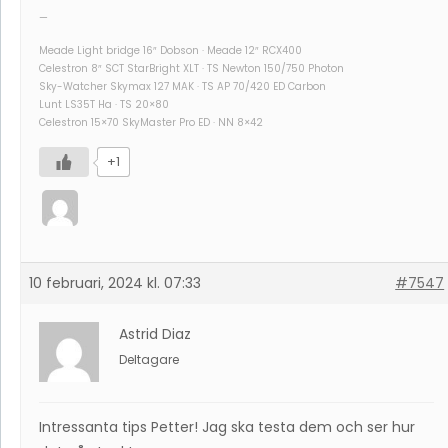
—
Meade Light bridge 16″ Dobson · Meade 12″ RCX400
Celestron 8″ SCT StarBright XLT · TS Newton 150/750 Photon
Sky-Watcher Skymax 127 MAK · TS AP 70/420 ED Carbon
Lunt LS35T Ha · TS 20×80
Celestron 15×70 SkyMaster Pro ED · NN 8×42
+1
10 februari, 2024 kl. 07:33
#7547
Astrid Diaz
Deltagare
Intressanta tips Petter! Jag ska testa dem och ser hur