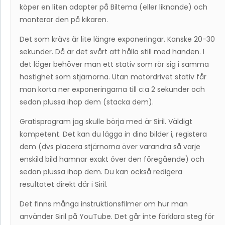
köper en liten adapter på Biltema (eller liknande) och
monterar den på kikaren.
Det som krävs är lite längre exponeringar. Kanske 20-30
sekunder. Då är det svårt att hålla still med handen. I
det läger behöver man ett stativ som rör sig i samma
hastighet som stjärnorna. Utan motordrivet stativ får
man korta ner exponeringarna till c:a 2 sekunder och
sedan plussa ihop dem (stacka dem).
Gratisprogram jag skulle börja med är Siril. Väldigt
kompetent. Det kan du lägga in dina bilder i, registera
dem (dvs placera stjärnorna över varandra så varje
enskild bild hamnar exakt över den föregående) och
sedan plussa ihop dem. Du kan också redigera
resultatet direkt där i Siril.
Det finns många instruktionsfilmer om hur man
använder Siril på YouTube. Det går inte förklara steg för