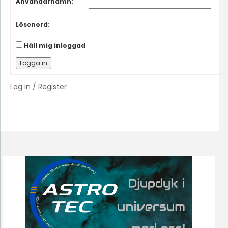
Användarnamn:
Lösenord:
Håll mig inloggad
Logga in
Log in
/
Register