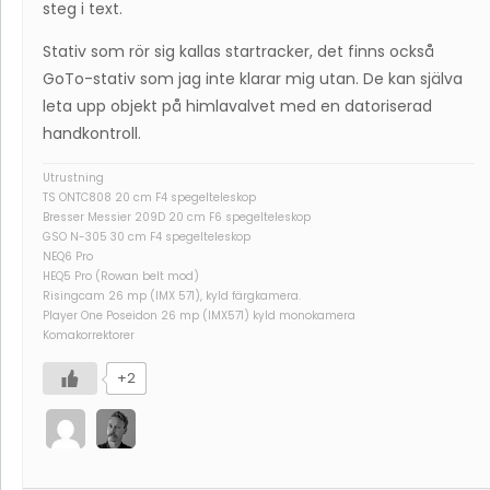
steg i text.
Stativ som rör sig kallas startracker, det finns också
GoTo-stativ som jag inte klarar mig utan. De kan själva
leta upp objekt på himlavalvet med en datoriserad
handkontroll.
Utrustning
TS ONTC808 20 cm F4 spegelteleskop
Bresser Messier 209D 20 cm F6 spegelteleskop
GSO N-305 30 cm F4 spegelteleskop
NEQ6 Pro
HEQ5 Pro (Rowan belt mod)
Risingcam 26 mp (IMX 571), kyld färgkamera.
Player One Poseidon 26 mp (IMX571) kyld monokamera
Komakorrektorer
+2