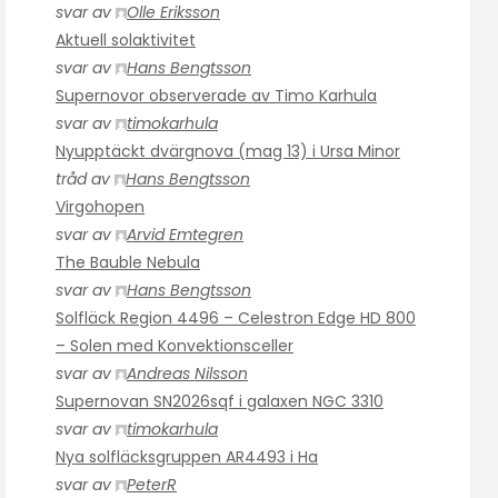
svar av
Olle Eriksson
Aktuell solaktivitet
svar av
Hans Bengtsson
Supernovor observerade av Timo Karhula
svar av
timokarhula
Nyupptäckt dvärgnova (mag 13) i Ursa Minor
tråd av
Hans Bengtsson
Virgohopen
svar av
Arvid Emtegren
The Bauble Nebula
svar av
Hans Bengtsson
Solfläck Region 4496 – Celestron Edge HD 800
– Solen med Konvektionsceller
svar av
Andreas Nilsson
Supernovan SN2026sqf i galaxen NGC 3310
svar av
timokarhula
Nya solfläcksgruppen AR4493 i Ha
svar av
PeterR