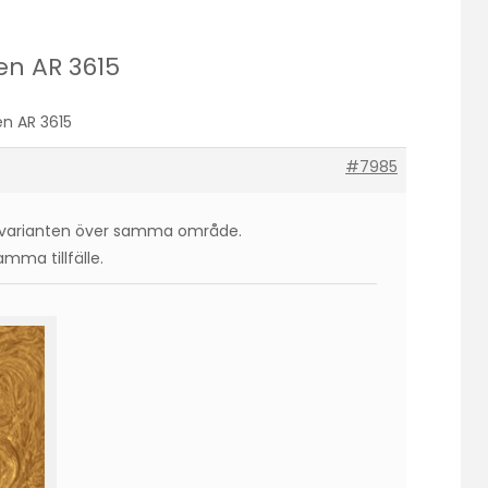
len AR 3615
len AR 3615
#7985
ärvarianten över samma område.
mma tillfälle.