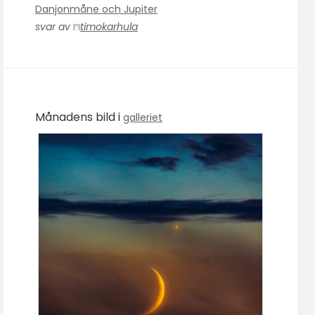
Danjonmåne och Jupiter
svar av
timokarhula
Månadens bild i
galleriet