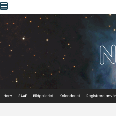
Skip
to
content
Hem
SAAF
Bildgalleriet
Kalendariet
Registrera anvä