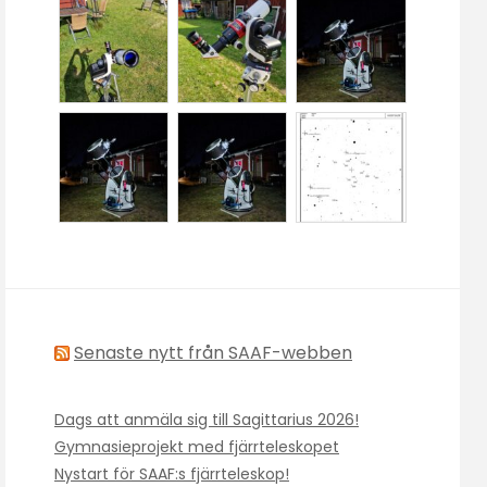
Senaste nytt från SAAF-webben
Dags att anmäla sig till Sagittarius 2026!
Gymnasieprojekt med fjärrteleskopet
Nystart för SAAF:s fjärrteleskop!