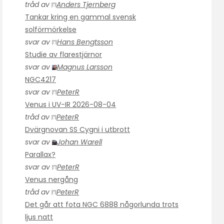
tråd av
Anders Tjernberg
Tankar kring en gammal svensk
solförmörkelse
svar av
Hans Bengtsson
Studie av flarestjärnor
svar av
Magnus Larsson
NGC4217
svar av
PeterR
Venus i UV-IR 2026-08-04
tråd av
PeterR
Dvärgnovan SS Cygni i utbrott
svar av
Johan Warell
Parallax?
svar av
PeterR
Venus nergång
tråd av
PeterR
Det går att fota NGC 6888 någorlunda trots
ljus natt