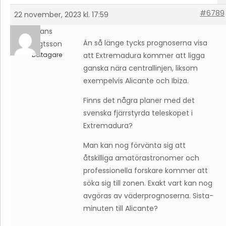
#6789
22 november, 2023 kl. 17:59
Hans
Än så länge tycks prognoserna visa
Bengtsson
Deltagare
att Extremadura kommer att ligga
ganska nära centrallinjen, liksom
exempelvis Alicante och Ibiza.
Finns det några planer med det
svenska fjärrstyrda teleskopet i
Extremadura?
Man kan nog förvänta sig att
åtskilliga amatörastronomer och
professionella forskare kommer att
söka sig till zonen. Exakt vart kan nog
avgöras av väderprognoserna. Sista-
minuten till Alicante?