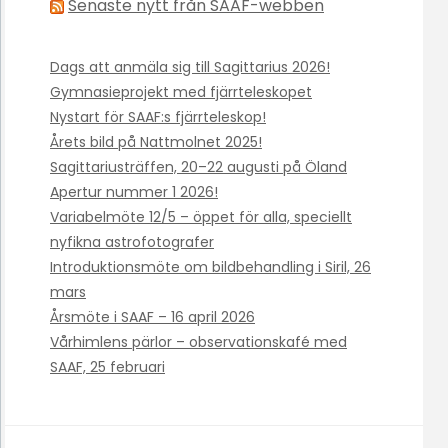
Senaste nytt från SAAF-webben
Dags att anmäla sig till Sagittarius 2026!
Gymnasieprojekt med fjärrteleskopet
Nystart för SAAF:s fjärrteleskop!
Årets bild på Nattmolnet 2025!
Sagittariusträffen, 20–22 augusti på Öland
Apertur nummer 1 2026!
Variabelmöte 12/5 – öppet för alla, speciellt
nyfikna astrofotografer
Introduktionsmöte om bildbehandling i Siril, 26
mars
Årsmöte i SAAF – 16 april 2026
Vårhimlens pärlor – observationskafé med
SAAF, 25 februari