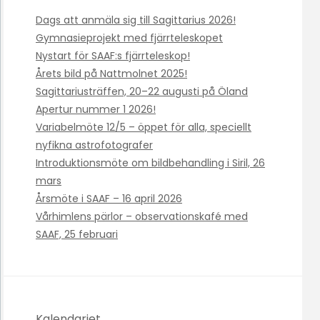
Dags att anmäla sig till Sagittarius 2026!
Gymnasieprojekt med fjärrteleskopet
Nystart för SAAF:s fjärrteleskop!
Årets bild på Nattmolnet 2025!
Sagittariusträffen, 20–22 augusti på Öland
Apertur nummer 1 2026!
Variabelmöte 12/5 – öppet för alla, speciellt
nyfikna astrofotografer
Introduktionsmöte om bildbehandling i Siril, 26
mars
Årsmöte i SAAF – 16 april 2026
Vårhimlens pärlor – observationskafé med
SAAF, 25 februari
Kalendariet