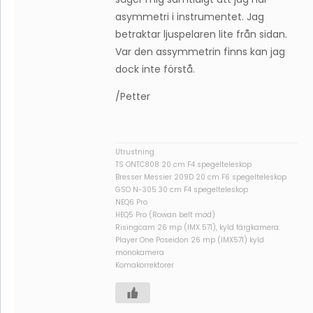
asymmetri i instrumentet. Jag
betraktar ljuspelaren lite från sidan.
Var den assymmetrin finns kan jag
dock inte förstå.
/Petter
Utrustning
TS ONTC808 20 cm F4 spegelteleskop
Bresser Messier 209D 20 cm F6 spegelteleskop
GSO N-305 30 cm F4 spegelteleskop
NEQ6 Pro
HEQ5 Pro (Rowan belt mod)
Risingcam 26 mp (IMX 571), kyld färgkamera.
Player One Poseidon 26 mp (IMX571) kyld
monokamera
Komakorrektorer