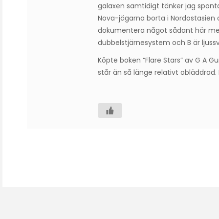
galaxen samtidigt tänker jag sponta
Nova-jägarna borta i Nordostasien 
dokumentera något sådant här med 
dubbelstjärnesystem och B är ljuss
Köpte boken “Flare Stars” av G A G
står än så länge relativt obläddrad