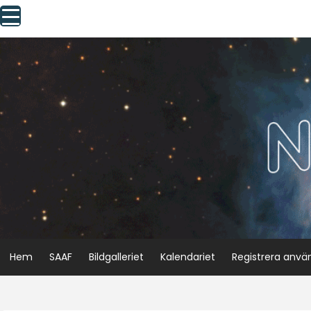
Skip
to
content
Hem
SAAF
Bildgalleriet
Kalendariet
Registrera anvä