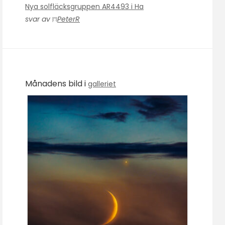
Nya solfläcksgruppen AR4493 i Ha
svar av
PeterR
Månadens bild i
galleriet