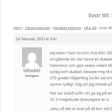
Svar till
Hem
›
Observationer
›
Variabla stjärnor
›
DEA 46
›
Svar til
24 februari, 2023 kl. 11:41
Hej Hans! Tack för info. Fick NGC 3
omgående att där fanns en dubbels
halvminut och gick sedan vidare till
Månsdahl
synlig som dubbel. Gissade mig till
Deltagare
270 grader någonting (svårt vid s
syntes tydligt. Säg att jag tittade p
Det var också svårt att ge sig på 
1.5-2 magnituder ljussvagare än A.
Jaha, så det är över på så kort tid!