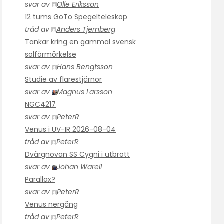
svar av
Olle Eriksson
12 tums GoTo Spegelteleskop
tråd av
Anders Tjernberg
Tankar kring en gammal svensk
solförmörkelse
svar av
Hans Bengtsson
Studie av flarestjärnor
svar av
Magnus Larsson
NGC4217
svar av
PeterR
Venus i UV-IR 2026-08-04
tråd av
PeterR
Dvärgnovan SS Cygni i utbrott
svar av
Johan Warell
Parallax?
svar av
PeterR
Venus nergång
tråd av
PeterR