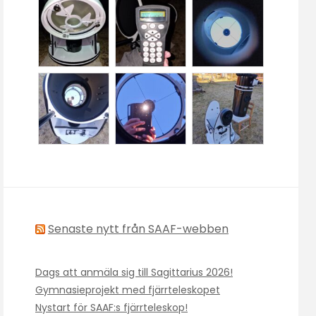
Senaste nytt från SAAF-webben
Dags att anmäla sig till Sagittarius 2026!
Gymnasieprojekt med fjärrteleskopet
Nystart för SAAF:s fjärrteleskop!