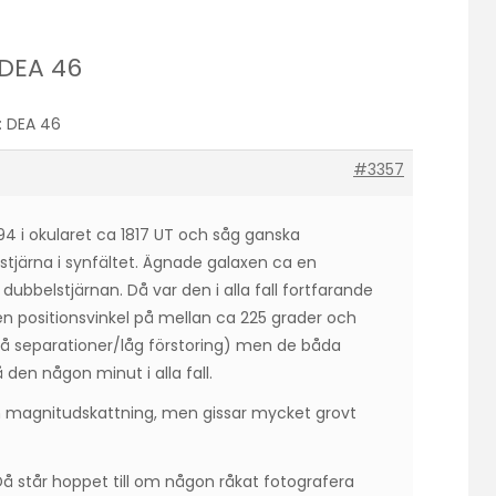
: DEA 46
l: DEA 46
#3357
294 i okularet ca 1817 UT och såg ganska
tjärna i synfältet. Ägnade galaxen ca en
 dubbelstjärnan. Då var den i alla fall fortfarande
 en positionsvinkel på mellan ca 225 grader och
må separationer/låg förstoring) men de båda
å den någon minut i alla fall.
en magnitudskattning, men gissar mycket grovt
 Då står hoppet till om någon råkat fotografera