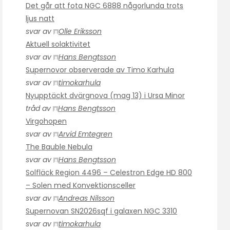
Det går att fota NGC 6888 någorlunda trots
ljus natt
svar av
Olle Eriksson
Aktuell solaktivitet
svar av
Hans Bengtsson
Supernovor observerade av Timo Karhula
svar av
timokarhula
Nyupptäckt dvärgnova (mag 13) i Ursa Minor
tråd av
Hans Bengtsson
Virgohopen
svar av
Arvid Emtegren
The Bauble Nebula
svar av
Hans Bengtsson
Solfläck Region 4496 – Celestron Edge HD 800
– Solen med Konvektionsceller
svar av
Andreas Nilsson
Supernovan SN2026sqf i galaxen NGC 3310
svar av
timokarhula