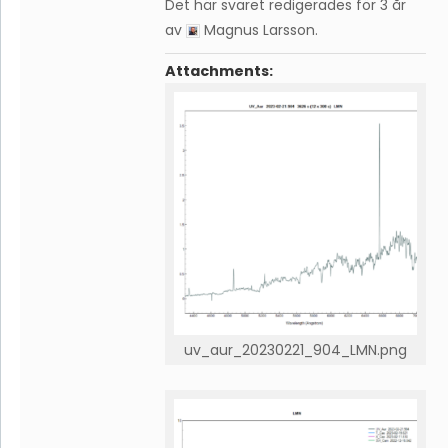
Det här svaret redigerades för 3 år
av
Magnus Larsson
.
Attachments:
uv_aur_20230221_904_LMN.png