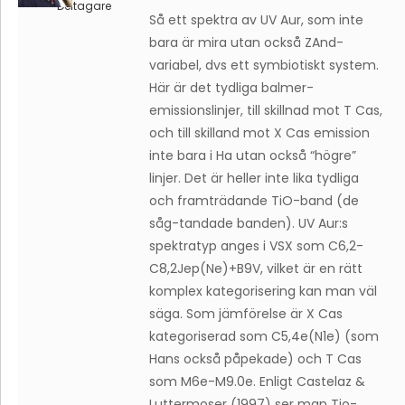
Deltagare
Så ett spektra av UV Aur, som inte
bara är mira utan också ZAnd-
variabel, dvs ett symbiotiskt system.
Här är det tydliga balmer-
emissionslinjer, till skillnad mot T Cas,
och till skilland mot X Cas emission
inte bara i Ha utan också “högre”
linjer. Det är heller inte lika tydliga
och framträdande TiO-band (de
såg-tandade banden). UV Aur:s
spektratyp anges i VSX som C6,2-
C8,2Jep(Ne)+B9V, vilket är en rätt
komplex kategorisering kan man väl
säga. Som jämförelse är X Cas
kategoriserad som C5,4e(N1e) (som
Hans också påpekade) och T Cas
som M6e-M9.0e. Enligt Castelaz &
Luttermoser (1997) ser man Tio-