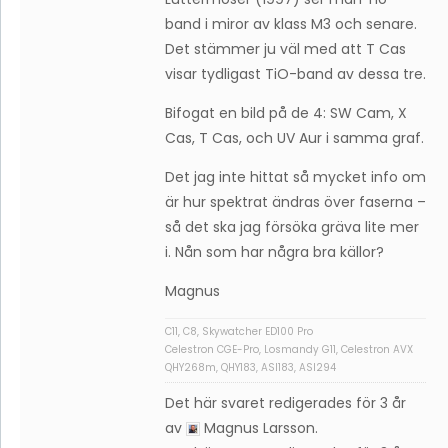
band i miror av klass M3 och senare.
Det stämmer ju väl med att T Cas
visar tydligast TiO-band av dessa tre.
Bifogat en bild på de 4: SW Cam, X
Cas, T Cas, och UV Aur i samma graf.
Det jag inte hittat så mycket info om
är hur spektrat ändras över faserna –
så det ska jag försöka gräva lite mer
i. Nån som har några bra källor?
Magnus
C11, C8, Skywatcher ED100 Pro
Celestron CGE-Pro, Losmandy G11, Celestron AVX
QHY268m, QHY183, ASI183, ASI294
Det här svaret redigerades för 3 år
av
Magnus Larsson
.