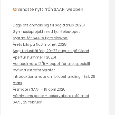
Senaste nytt från SAAF-webben
Dags att anmäla sig till Sagittarius 2026!
Gymnasieprojekt med fjärrteleskopet
Nystart för SAAF:s fjärrteleskop!
Årets bild på Nattmolnet 2025!
Sagittariusträffen, 20–22 augusti på Öland
Apertur nummer 1 2026!
Variabelmöte 12/5 – öppet för alla, speciellt
nyfikna astrofotografer
Introduktionsmöte om bildbehandling i Siril, 26
mars
Årsmöte i SAAF – 16 april 2026
Vårhimlens pärlor – observationskafé med
SAAF, 25 februari