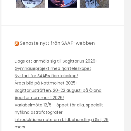
Senaste nytt från SAAF-webben
Dags att anmäla sig till Sagittarius 2026!
Gymnasieprojekt med fjärrteleskopet
Nystart för SAAF:s fjärrteleskop!
Årets bild på Nattmolnet 2025!
Sagittariusträffen, 20–22 augusti på Öland
Apertur nummer 1 2026!
Variabelmöte 12/5 – öppet för alla, speciellt
nyfikna astrofotografer
Introduktionsmöte om bildbehandling i Siril, 26
mars