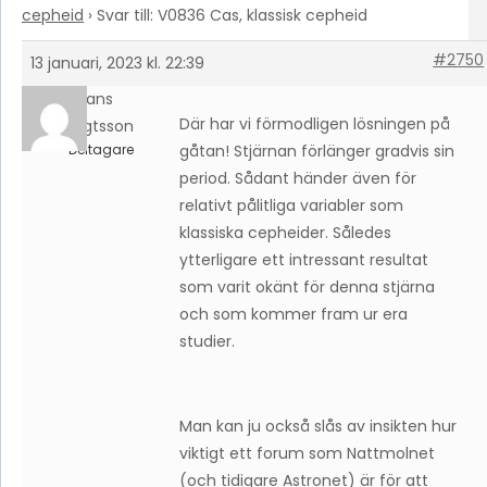
cepheid
›
Svar till: V0836 Cas, klassisk cepheid
#2750
13 januari, 2023 kl. 22:39
Hans
Där har vi förmodligen lösningen på
Bengtsson
Deltagare
gåtan! Stjärnan förlänger gradvis sin
period. Sådant händer även för
relativt pålitliga variabler som
klassiska cepheider. Således
ytterligare ett intressant resultat
som varit okänt för denna stjärna
och som kommer fram ur era
studier.
Man kan ju också slås av insikten hur
viktigt ett forum som Nattmolnet
(och tidigare Astronet) är för att