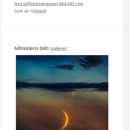
Nya solfläcksgruppen AR4493 i Ha
svar av
PeterR
Månadens bild i
galleriet