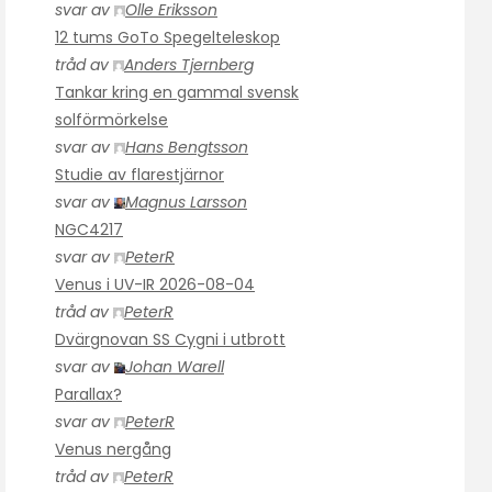
svar av
Olle Eriksson
12 tums GoTo Spegelteleskop
tråd av
Anders Tjernberg
Tankar kring en gammal svensk
solförmörkelse
svar av
Hans Bengtsson
Studie av flarestjärnor
svar av
Magnus Larsson
NGC4217
svar av
PeterR
Venus i UV-IR 2026-08-04
tråd av
PeterR
Dvärgnovan SS Cygni i utbrott
svar av
Johan Warell
Parallax?
svar av
PeterR
Venus nergång
tråd av
PeterR