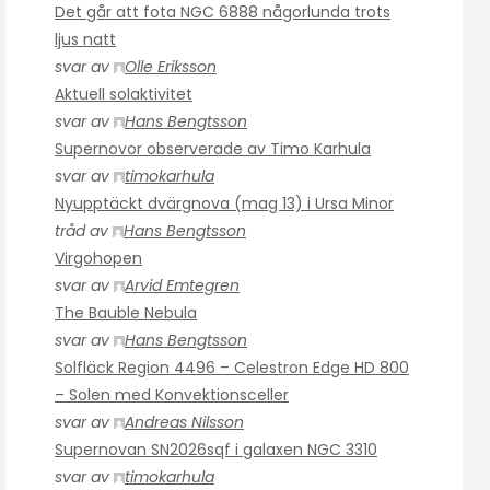
Det går att fota NGC 6888 någorlunda trots
ljus natt
svar av
Olle Eriksson
Aktuell solaktivitet
svar av
Hans Bengtsson
Supernovor observerade av Timo Karhula
svar av
timokarhula
Nyupptäckt dvärgnova (mag 13) i Ursa Minor
tråd av
Hans Bengtsson
Virgohopen
svar av
Arvid Emtegren
The Bauble Nebula
svar av
Hans Bengtsson
Solfläck Region 4496 – Celestron Edge HD 800
– Solen med Konvektionsceller
svar av
Andreas Nilsson
Supernovan SN2026sqf i galaxen NGC 3310
svar av
timokarhula