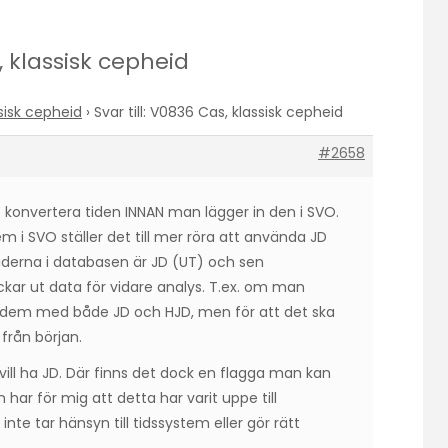
s, klassisk cepheid
sisk cepheid
›
Svar till: V0836 Cas, klassisk cepheid
#2658
 konvertera tiden INNAN man lägger in den i SVO.
m i SVO ställer det till mer röra att använda JD
 tiderna i databasen är JD (UT) och sen
ar ut data för vidare analys. T.ex. om man
 dem med både JD och HJD, men för att det ska
 från början.
vill ha JD. Där finns det dock en flagga man kan
 har för mig att detta har varit uppe till
inte tar hänsyn till tidssystem eller gör rätt