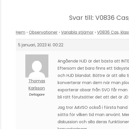
Svar till: V0836 Ca
Hem
›
Observationer
›
Variabla stjärnor
›
V0836 Cas, klas
5 januari, 2023 kl. 00:22
Angående HJD är det bästa att INTE
Eftersom det bara finns ett tidsyste
och HJD blandat. Bättre är att alla
Thomas
konverterar man dem när man plock
Karlsson
exporterar obsar från SVO får man
Deltagare
bli rätt förutsätter det att det är JD
Jag tror AAVSO också i första hand 
sätta för vilken tid man använt. Men
diskussion och alla deras funktioner 