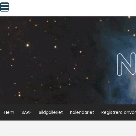
Skip
to
content
Hem
SAAF
Bildgalleriet
Kalendariet
Registrera anvä