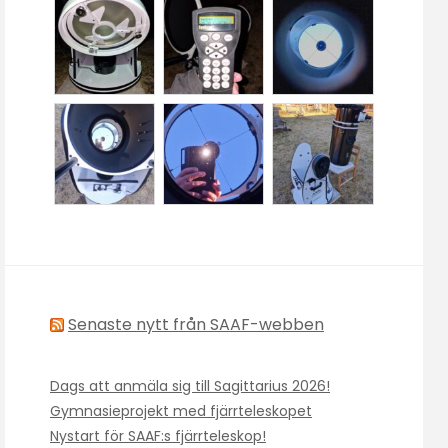
Senaste nytt från SAAF-webben
Dags att anmäla sig till Sagittarius 2026!
Gymnasieprojekt med fjärrteleskopet
Nystart för SAAF:s fjärrteleskop!