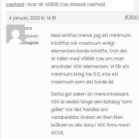
cepheid
›
Svar till: V0836 Cas, klassisk cepheid
#2641
4 januari, 2023 kl. 14:18
Hans
Med antifas menar jag att minimum
Bengtsson
Deltagare
inträffar när maximum enligt
elementen borde inträffa. Och det
är fallet med V0836 Cas om man
använder VSX-elementen. Vi får ett
minimum kring fas 0.0, inte ett
maximum som det borde bli.
Detta gör saken än mera intressant.
VSX är sedan länge den katalog ”som
gäller” när det handlar om
variabeldata. Endast en liten liten
bråkdel av alla data i VSX finns med i
GCVS.