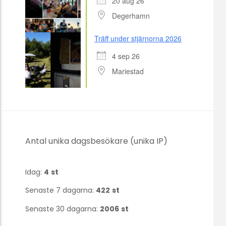
20 aug 26
Degerhamn
Träff under stjärnorna 2026
4 sep 26
Mariestad
Antal unika dagsbesökare (unika IP)
Idag:
4
st
Senaste 7 dagarna:
422
st
Senaste 30 dagarna:
2006
st