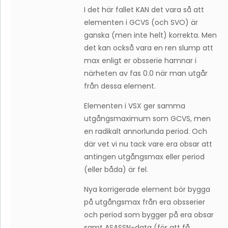
I det här fallet KAN det vara så att
elementen i GCVS (och SVO) är
ganska (men inte helt) korrekta. Men
det kan också vara en ren slump att
max enligt er obsserie hamnar i
närheten av fas 0.0 när man utgår
från dessa element.
Elementen i VSX ger samma
utgångsmaximum som GCVS, men
en radikalt annorlunda period. Och
där vet vi nu tack vare era obsar att
antingen utgångsmax eller period
(eller båda) är fel.
Nya korrigerade element bör bygga
på utgångsmax från era obsserier
och period som bygger på era obsar
samt ASASSN-data (för att få